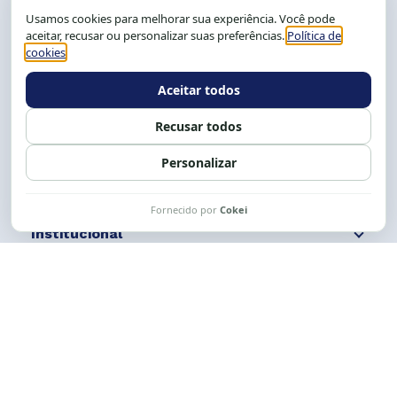
CEP: 40.150-055
Salvador-BA, Brasil.
Tel.: (71) 2104-5457, Cel.: (71) 9 9239-2104 ou 2105
E-mail:
cese@cese.org.br
Expediente: 8h às 12h e 13 às 17h.
Siga nossas redes
Fale conosco
Institucional
Comunicação
Links Úteis