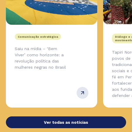
Comunicação estratégica
Diálogo e 
movimento
Saiu na mídia – ‘Bem
Tapiri No
Viver’ como horizonte: a
povos de
revolução política das
tradicion
mulheres negras no Brasil
sociais e
fé em Pe
fortalecer
aos fund
defender
Ver todas as notícias