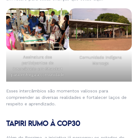
A
ssinatura dos
Comunidade Indígena
participantes do
Morcego
intercâmbio em Standart
para entrega a comunidade
Esses intercâmbios são momentos valiosos para
compreender as diversas realidades e fortalecer laços de
respeito e aprendizado.
TAPIRI RUMO À COP30
Além de Roraima, a iniciativa já percorreu os estados do