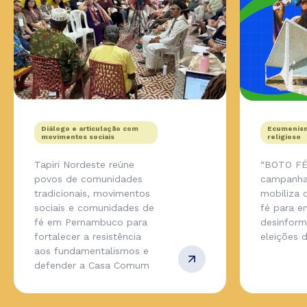
Diálogo e articulação com
Ecumenism
movimentos sociais
religioso
Tapiri Nordeste reúne
“BOTO FÉ
povos de comunidades
campanha
tradicionais, movimentos
mobiliza
sociais e comunidades de
fé para en
fé em Pernambuco para
desinfor
fortalecer a resistência
eleições 
aos fundamentalismos e
defender a Casa Comum