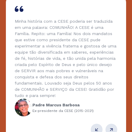
nha história com a CESE poderia ser traduzida
Nó
 uma palavra: COMUNHÃO! A CESE é uma
pa
mília. Repito: uma Família! Nos dois mandatos
pr
e estive como presidente da CESE pude
so
perimentar a vivência fraterna e gostosa de uma
po
uipe tão diversificada em saberes, experiências
gr
 fé, histórias de vida, e tão unida pela harmonia
iada pelo Espírito de Deus e pelo único desejo
 SERVIR aos mais pobres e vulneráveis na
nquista e defesa dos seus direitos
ndamentais. Louvado seja Deus pelos 50 anos
 COMUNHÃO e SERVIÇO da CESE! Gratidão por
do e para sempre!
Padre Marcus Barbosa
Ex-presidente da CESE (2015-2021)