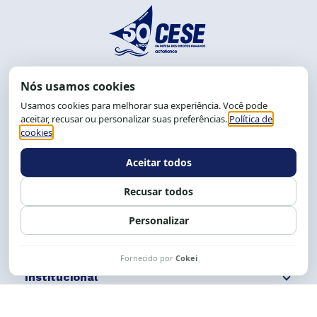
End.: R. da Graça, 150. Graça
CEP: 40.150-055
Salvador-BA, Brasil.
Tel.: (71) 2104-5457, Cel.: (71) 9 9239-2104 ou 2105
E-mail:
cese@cese.org.br
Expediente: 8h às 12h e 13 às 17h.
Siga nossas redes
Fale conosco
Institucional