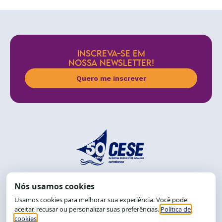
INSCREVA-SE EM
NOSSA NEWSLETTER!
Quero me inscrever
End.: R. da Graça, 150. Graça
CEP: 40.150-055
Salvador-BA, Brasil.
Tel.: (71) 2104-5457, Cel.: (71) 9 9239-2104 ou 2105