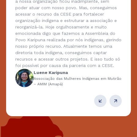
a nossa organização ficou inadimplente, sem
poder atuar com nosso povo. Mas, conseguimos
acessar o recurso da CESE para fortalecer
organização indígena e estruturar a associação e
reorganizá-la. Hoje orgulhosamente e muito
emocionada digo que fazemos a Assembleia do
Povo Karipuna realizada por nós indígenas, gerindo
nosso próprio recurso. Atualmente temos uma
diretoria toda indígena, conseguimos captar
recursos e acessar outros projetos. E isso tudo só
foi possível por causa da parceria com a CESE.
Luene Karipuna
Associação das Mulheres Indígenas em Mutirão
– AMIM (Amapá)