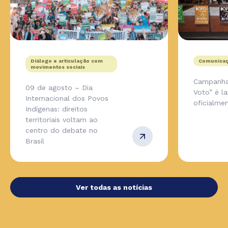
Diálogo e articulação com
Comunicaç
movimentos sociais
Campanha
09 de agosto – Dia
Voto” é l
Internacional dos Povos
oficialmen
Indígenas: direitos
territoriais voltam ao
centro do debate no
Brasil
Ver todas as notícias