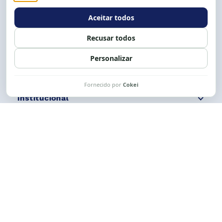
E-mail:
cese@cese.org.br
Expediente: 8h às 12h e 13 às 17h.
Siga nossas redes
Fale conosco
Institucional
Comunicação
Links Úteis
CESE © 2012 - 2026. Todos os direitos reservados.
Esta obra está licenciada com uma Licença
Creative Commons Atribuição-NãoComercial-