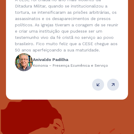
Ditadura Militar, quando se institucionalizou a
tortura, se intensificaram as prisões arbitrárias, os
assassinatos e os desaparecimentos de presos
políticos. As igrejas tiveram a coragem de se reunir
e criar uma instituição que pudesse ser um
testemunho vivo da fé cristã no serviço ao povo
brasileiro. Fico muito feliz que a CESE chegue aos
50 anos aperfeiçoando a sua maturidade.
Anivaldo Padilha
Koinonia – Presença Ecumênica e Serviço