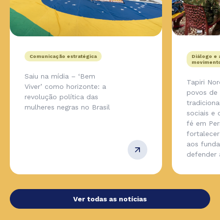
Comunicação estratégica
Diálogo e 
movimento
Saiu na mídia – ‘Bem
Tapiri No
Viver’ como horizonte: a
povos de
revolução política das
tradicion
mulheres negras no Brasil
sociais e
fé em Pe
fortalecer
aos fund
defender
Ver todas as notícias