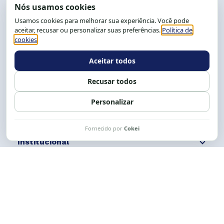
End.: R. da Graça, 150. Graça
CEP: 40.150-055
Salvador-BA, Brasil.
Tel.: (71) 2104-5457, Cel.: (71) 9 9239-2104 ou 2105
E-mail:
cese@cese.org.br
Expediente: 8h às 12h e 13 às 17h.
Siga nossas redes
Fale conosco
Institucional
Comunicação
Links Úteis