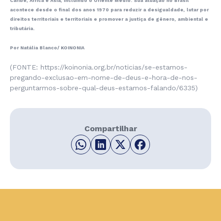
Caribe, África e Ásia, incluindo o Oriente Médio. Sua atuação no Brasil
acontece desde o final dos anos 1970 para reduzir a desigualdade, lutar por
direitos territoriais e territoriais e promover a justiça de gênero, ambiental e
tributária.
Por Natália Blanco/ KOINONIA
(FONTE: https://koinonia.org.br/noticias/se-estamos-
pregando-exclusao-em-nome-de-deus-e-hora-de-nos-
perguntarmos-sobre-qual-deus-estamos-falando/6335)
Compartilhar