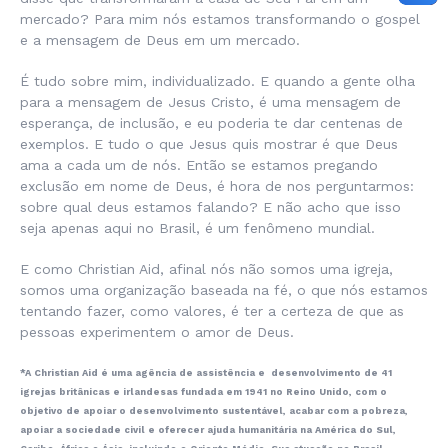
mercado? Para mim nós estamos transformando o gospel
e a mensagem de Deus em um mercado.
É tudo sobre mim, individualizado. E quando a gente olha
para a mensagem de Jesus Cristo, é uma mensagem de
esperança, de inclusão, e eu poderia te dar centenas de
exemplos. E tudo o que Jesus quis mostrar é que Deus
ama a cada um de nós. Então se estamos pregando
exclusão em nome de Deus, é hora de nos perguntarmos:
sobre qual deus estamos falando? E não acho que isso
seja apenas aqui no Brasil, é um fenômeno mundial.
E como Christian Aid, afinal nós não somos uma igreja,
somos uma organização baseada na fé, o que nós estamos
tentando fazer, como valores, é ter a certeza de que as
pessoas experimentem o amor de Deus.
*A Christian Aid é uma agência de assistência e desenvolvimento de 41
igrejas britânicas e irlandesas fundada em 1941 no Reino Unido, com o
objetivo de apoiar o desenvolvimento sustentável, acabar com a pobreza,
apoiar a sociedade civil e oferecer ajuda humanitária na América do Sul,