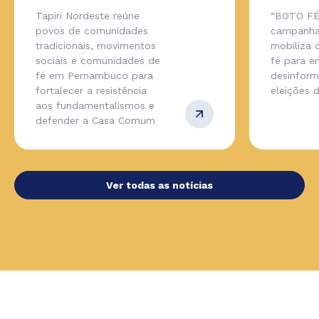
Tapiri Nordeste reúne
“BOTO FÉ
povos de comunidades
campanha
tradicionais, movimentos
mobiliza
sociais e comunidades de
fé para en
fé em Pernambuco para
desinfor
fortalecer a resistência
eleições 
aos fundamentalismos e
defender a Casa Comum
Ver todas as notícias