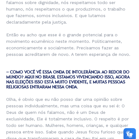
falamos sobre dignidade, nós respeitamos todo ser
humano, nós respeitamos o que produzimos, o trabalho
que fazemos, somos inclusivos. E que lutamos
declaradamente pela justiça.
Então eu acho que esse é o grande potencial para o
movimento ecumênico neste momento. Politicamente,
economicamente e socialmente. Precisamos fazer as
pessoas acreditarem de novo. A terem esperança de novo.
– COMO VOCÊ VÊ ESSA ONDA DE INTOLERÂNCIA AO REDOR DO
MUNDO? AQUI NO BRASIL ESTAMOS VIVENCIANDO ISSO, AGORA
NAS ELEIÇÕES ISSO ESTÁ MUITO EVIDENTE, E MUITAS PESSOAS
RELIGIOSAS ENTRARAM NESSA ONDA.
Olha, é obvio que eu não posso dar uma opinião sobre
pessoas individualmente, mas uma coisa que eu sei é: O
Deus de quem nós falamos, não é um Deus de
exclusividade, Ele é totalmente inclusivo. O respeito é por
todo ser humano. Mulheres, homens, crianças, e qualquer
pessoa entre isso. Sabe quando Jesus ficou furioso quando
disse que transformaram a casa de Seu Pai em um