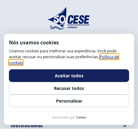
End.: R. da Graça, 150. Graça
CEP: 40.150-055
Salvador-BA, Brasil.
Tel.: (71) 2104-5457, Cel.: (71) 9 9239-2104 ou 2105
E-mail:
cese@cese.org.br
Expediente: 8h às 12h e 13 às 17h.
Siga nossas redes
Fale conosco
Institucional