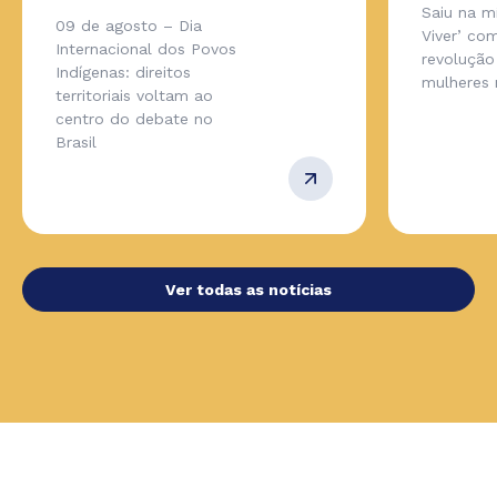
Saiu na m
09 de agosto – Dia
Viver’ co
Internacional dos Povos
revolução
Indígenas: direitos
mulheres 
territoriais voltam ao
centro do debate no
Brasil
Ver todas as notícias