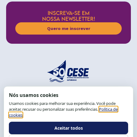
INSCREVA-SE EM
NOSSA NEWSLETTER!
Quero me inscrever
End.: R. da Graça, 150. Graça
CEP: 40.150-055
Salvador-BA, Brasil.
Tel.: (71) 2104-5457, Cel.: (71) 9 9239-2104 ou 2105
E-mail:
cese@cese.org.br
Expediente: 8h às 12h e 13 às 17h.