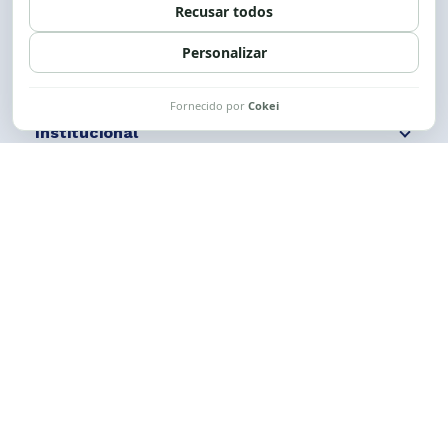
Siga nossas redes
Fale conosco
Institucional
Comunicação
Links Úteis
CESE © 2012 - 2026. Todos os direitos reservados.
Esta obra está licenciada com uma Licença
Creative Commons Atribuição-NãoComercial-
CompartilhaIgual 4.0 Internacional.
Desenvolvido por
M2HP