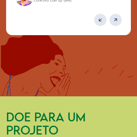
Coletivo Dan Eji (MA)
DOE PARA UM
PROJETO