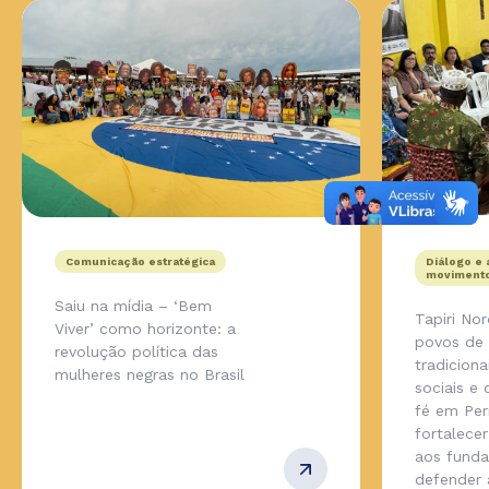
Comunicação estratégica
Diálogo e 
movimento
Saiu na mídia – ‘Bem
Tapiri No
Viver’ como horizonte: a
povos de
revolução política das
tradicion
mulheres negras no Brasil
sociais e
fé em Pe
fortalecer
aos fund
defender