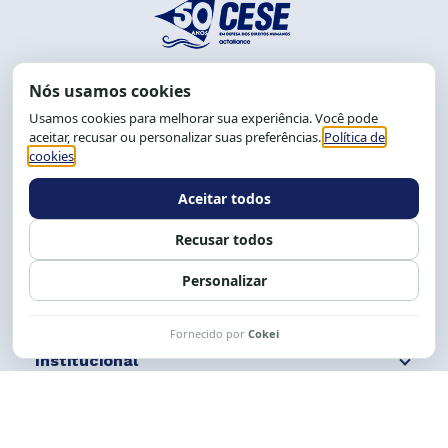
End.: R. da Graça, 150. Graça
CEP: 40.150-055
Salvador-BA, Brasil.
Tel.: (71) 2104-5457, Cel.: (71) 9 9239-2104 ou 2105
E-mail:
cese@cese.org.br
Expediente: 8h às 12h e 13 às 17h.
Siga nossas redes
Fale conosco
Institucional
Comunicação