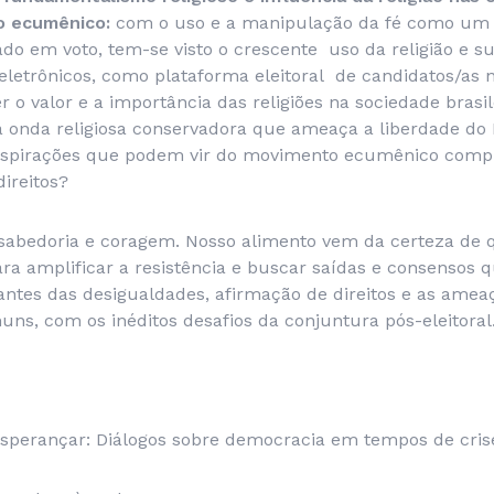
o ecumênico:
com o uso e a manipulação da fé como um v
do em voto, tem-se visto o crescente uso da religião e 
eletrônicos, como plataforma eleitoral de candidatos/as 
 o valor e a importância das religiões na sociedade brasi
a onda religiosa conservadora que ameaça a liberdade do
inspirações que podem vir do movimento ecumênico com
direitos?
abedoria e coragem. Nosso alimento vem da certeza de q
para amplificar a resistência e buscar saídas e consenso
antes das desigualdades, afirmação de direitos e as ame
ns, com os inéditos desafios da conjuntura pós-eleitoral
Esperançar: Diálogos sobre democracia em tempos de cris