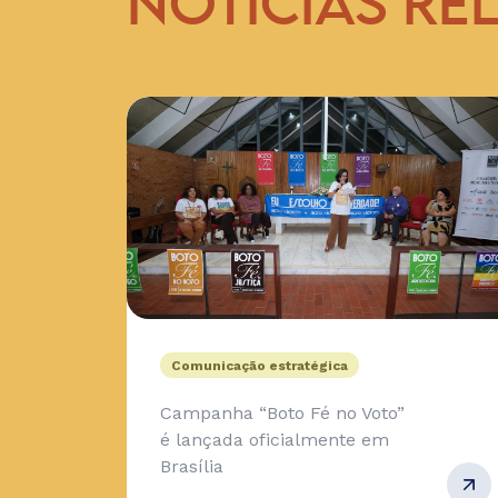
NOTÍCIAS RE
Comunicação estratégica
Campanha “Boto Fé no Voto”
é lançada oficialmente em
Brasília