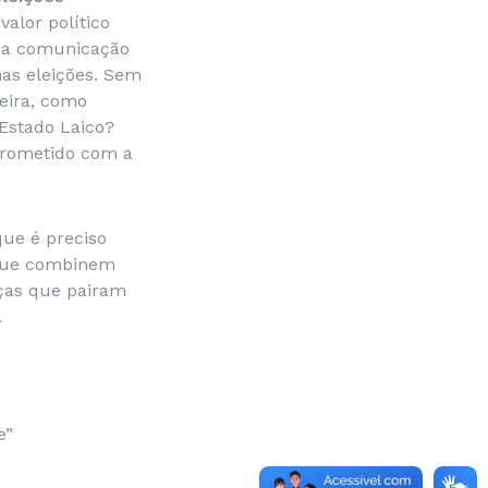
alor político
sua comunicação
nas eleições. Sem
leira, como
 Estado Laico?
prometido com a
ue é preciso
s que combinem
aças que pairam
.
e”