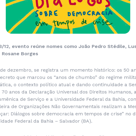
13/12, evento reúne nomes como João Pedro Stédile, Lus
e Rosane Borges
 de dezembro, se registra um momento histórico: os 50 an
 decreto que marcou os “anos de chumbo” do regime milita
tica, o contexto político atual e dando continuidade a S
0 anos da Declaração Universal dos Direitos Humanos, 
mênica de Serviço e a Universidade Federal da Bahia, c
ileira de Organizações Não Governamentais realizam a Me
nçar: Diálogos sobre democracia em tempos de crise” no di
sidade Federal da Bahia – Salvador (BA).