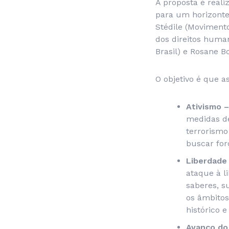
A proposta é reali
para um horizonte
Stédile (Movimento
dos direitos huma
Brasil) e Rosane Bo
O objetivo é que a
Ativismo 
medidas de
terrorismo
buscar for
Liberdade
ataque à 
saberes, s
os âmbitos
histórico 
Avanço do 