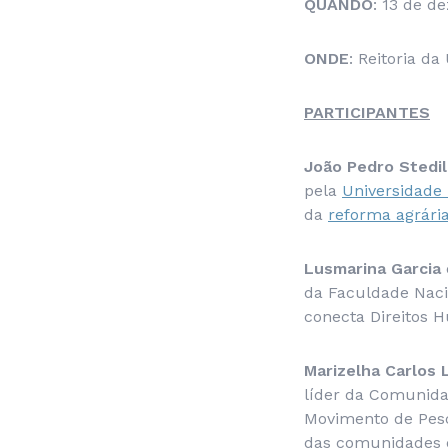
QUANDO
: 13 de d
ONDE
: Reitoria da
PARTICIPANTES
João Pedro Stedi
pela
Universidade
da
reforma agrári
Lusmarina Garcia
da Faculdade Nacio
conecta Direitos H
Marizelha
Carlos 
líder da Comunida
Movimento de Pesca
das comunidades q