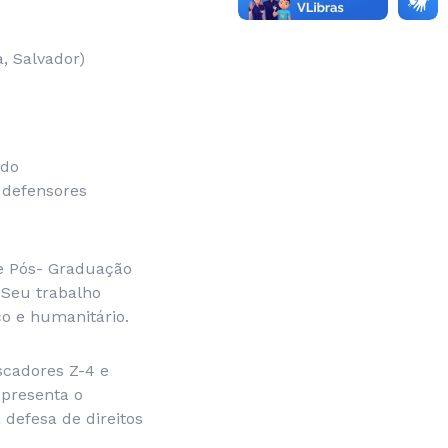
a, Salvador)
ado
 defensores
e Pós- Graduação
 Seu trabalho
co e humanitário.
escadores Z-4 e
epresenta o
defesa de direitos