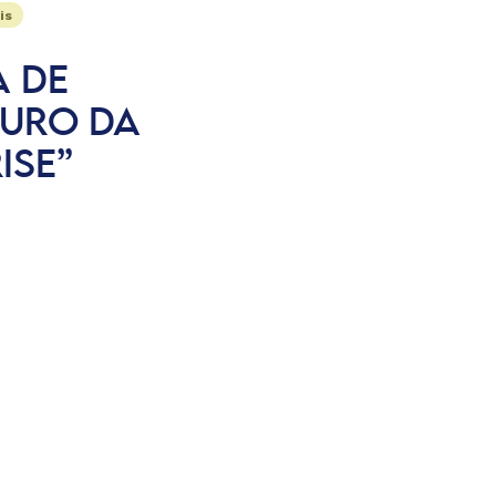
is
A DE
TURO DA
ISE”