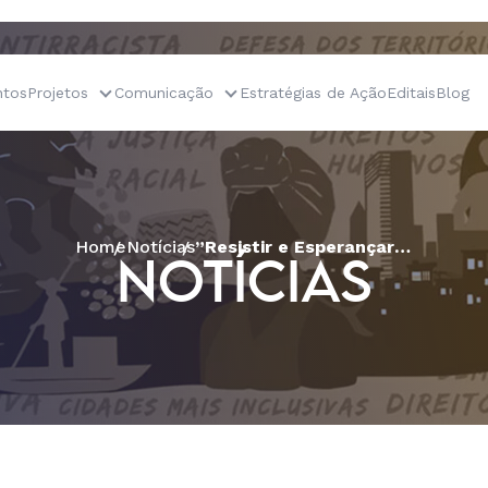
tos
Projetos
Comunicação
Estratégias de Ação
Editais
Blog
Home
Notícias
”Resistir e Esperançar: Mesa de Diálogo traz pistas para o futuro da democracia em tempo de crise”
NOTÍCIAS