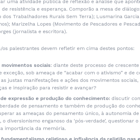
zar uma atividade pública de reflexão e análise que apon
 de resistência e esperança. Comporão a mesa de diálogo
 dos Trabalhadores Rurais Sem Terra); Lusmarina Garcia (
nos); Marizelha Lopes (Movimento de Pescadores e Pescad
rges (jornalista e escritora).
s/os palestrantes devem refletir em cima destes pontos:
– movimentos sociais
: diante deste processo de crescente
 exceção, sob ameaça de “acabar com o ativismo” e de 
 as justas manifestações e ações dos movimentos sociais
ças e inspiração para resistir e avançar?
 de expressão e produção do conhecimento:
discutir com
liberdade de pensamento e também de produção do conh
uperar as ameaças do pensamento único, à autonomia de
, o diversionismo enganoso da ‘pós-verdade’, questionar o
e a importância da memória.
fundamentalismo religioso e influência da religião nas 