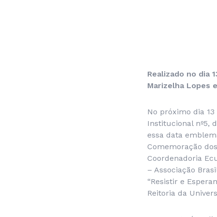
Realizado no dia 
Marizelha Lopes 
No próximo dia 13
Institucional nº5,
essa data emblemá
Comemoração dos 7
Coordenadoria Ecu
– Associação Bras
“Resistir e Espera
Reitoria da Univer