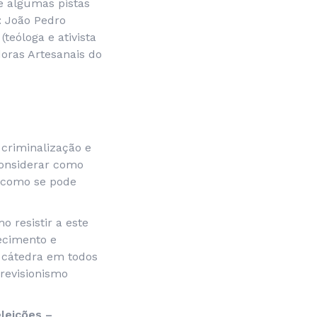
te algumas pistas
: João Pedro
teóloga e ativista
oras Artesanais do
 criminalização e
considerar como
, como se pode
o resistir a este
ecimento e
 cátedra em todos
 revisionismo
eleições –