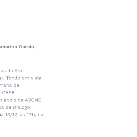
marina Garcia,
os do Ato
r. Tendo em vista
emana de
a CESE –
om apoio da ABONG
sa de Diálogo
a 13/12, às 17h, na