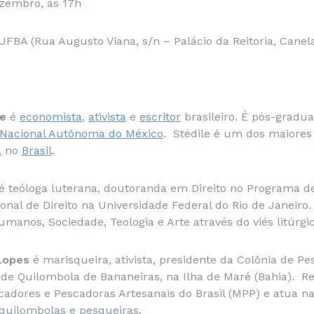
ezembro, às 17h
 UFBA (Rua Augusto Viana, s/n – Palácio da Reitoria, Canel
le
é
economista
,
ativista
e
escritor
brasileiro. É pós-gradu
 Nacional Autônoma do México
. Stédile é um dos maiores
a
no
Brasil
.
é teóloga luterana, doutoranda em Direito no Programa d
nal de Direito na Universidade Federal do Rio de Janeiro.
umanos, Sociedade, Teologia e Arte através do viés litúrgi
Lopes
é
marisqueira, ativista, presidente da Colônia de P
de Quilombola de Bananeiras, na Ilha de Maré (Bahia). R
dores e Pescadoras Artesanais do Brasil (MPP) e atua na 
uilombolas e pesqueiras.