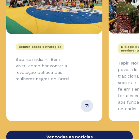
Comunicação estratégica
Diálogo e 
movimento
Saiu na mídia – ‘Bem
Tapiri No
Viver’ como horizonte: a
povos de
revolução política das
tradicion
mulheres negras no Brasil
sociais e
fé em Pe
fortalecer
aos fund
defender
Ver todas as notícias