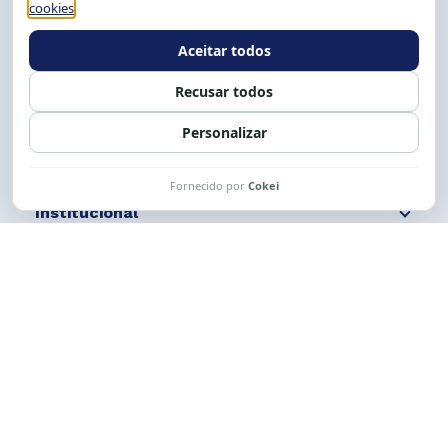
E-mail:
cese@cese.org.br
Expediente: 8h às 12h e 13 às 17h.
Siga nossas redes
Fale conosco
Institucional
Comunicação
Links Úteis
CESE © 2012 - 2026. Todos os direitos reservados.
Esta obra está licenciada com uma Licença