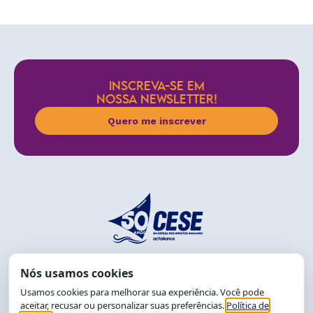
INSCREVA-SE EM
NOSSA NEWSLETTER!
Quero me inscrever
End.: R. da Graça, 150. Graça
CEP: 40.150-055
Salvador-BA, Brasil.
Tel.: (71) 2104-5457, Cel.: (71) 9 9239-2104 ou 2105