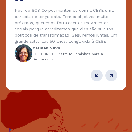
Nós, do SOS Corpo, mantemos com a CESE uma
parceria de longa data. Temos objetivos muito
próximos, queremos fortalecer os movimentos
sociais porque acreditamos que eles são sujeitos
políticos de transformação. Seguiremos juntas. Um
grande salve aos 50 anos. Longa vida à CESE
Carmen Silva
SOS CORPO – Instituto Feminista para a
Democracia