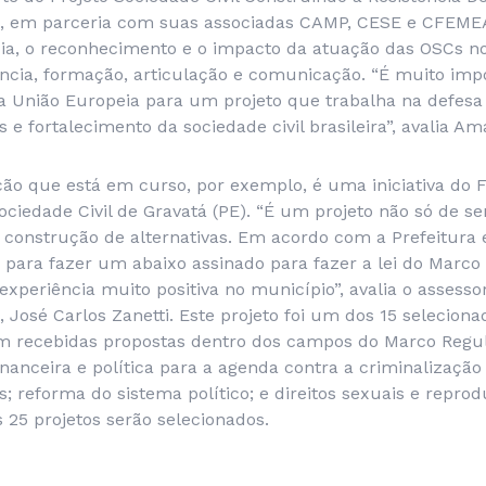
ng, em parceria com suas associadas CAMP, CESE e CFEMEA
cia, o reconhecimento e o impacto da atuação das OSCs no
ncia, formação, articulação e comunicação. “É muito impo
 União Europeia para um projeto que trabalha na defesa 
 e fortalecimento da sociedade civil brasileira”, avalia Am
o que está em curso, por exemplo, é uma iniciativa do 
ciedade Civil de Gravatá (PE). “É um projeto não só de se
 construção de alternativas. Em acordo com a Prefeitura 
o para fazer um abaixo assinado para fazer a lei do Marco
xperiência muito positiva no município”, avalia o assessor
José Carlos Zanetti. Este projeto foi um dos 15 seleciona
m recebidas propostas dentro dos campos do Marco Regul
inanceira e política para a agenda contra a criminalizaçã
; reforma do sistema político; e direitos sexuais e reprodu
25 projetos serão selecionados.