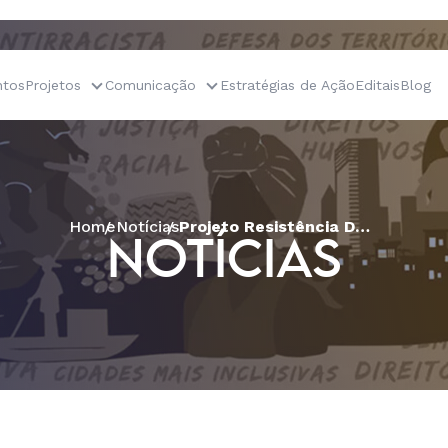
tos
Projetos
Comunicação
Estratégias de Ação
Editais
Blog
Home
Notícias
Projeto Resistência Democrática reúne formadores e formadoras sobre o MROSC
NOTÍCIAS