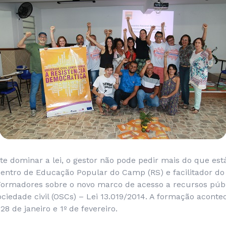
e dominar a lei, o gestor não pode pedir mais do que está 
entro de Educação Popular do Camp (RS) e facilitador do
ormadores sobre o novo marco de acesso a recursos públ
ciedade civil (OSCs) – Lei 13.019/2014. A formação acont
 28 de janeiro e 1º de fevereiro.