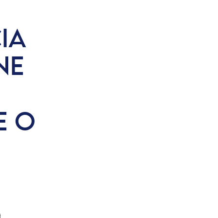
IA
NE
E O