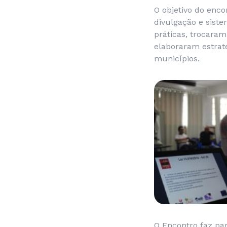
O objetivo do enco
divulgação e siste
práticas, trocaram
elaboraram estrat
municípios.
O Encontro faz par