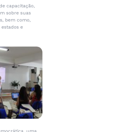
 de capacitação,
ram sobre suas
cas, bem como,
 estados e
Democrática, uma