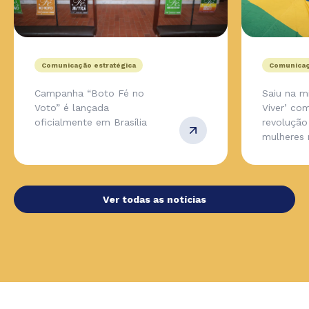
Comunicação estratégica
Comunicaç
Campanha “Boto Fé no
Saiu na m
Voto” é lançada
Viver’ co
oficialmente em Brasília
revolução
mulheres 
Ver todas as notícias