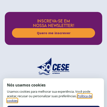
INSCREVA-SE EM
NOSSA NEWSLETTER!
Quero me inscrever
End.: R. da Graça, 150. Graça
CEP: 40.150-055
Salvador-BA, Brasil.
Tel.: (71) 2104-5457, Cel.: (71) 9 9239-2104 ou 2105
E-mail:
cese@cese.org.br
Expediente: 8h às 12h e 13 às 17h.