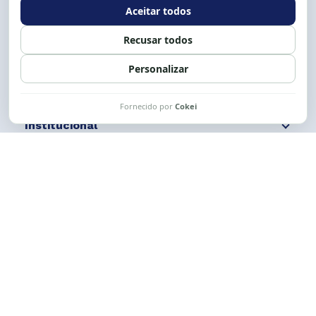
Siga nossas redes
Fale conosco
Institucional
Comunicação
Links Úteis
CESE © 2012 - 2026. Todos os direitos reservados.
Esta obra está licenciada com uma Licença
Creative Commons Atribuição-NãoComercial-
CompartilhaIgual 4.0 Internacional.