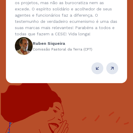
os projetos, mas não as burocratiza nem as
excede. O espírito solidário e acolhedor de seus
agentes e funcionários faz a diferença. O
testemunho de verdadeiro ecumenismo é uma das
suas marcas mais relevantes! Parabéns a todos e
todas que fazem a CESE! Vida longa!
Ruben Siqueira
Comissão Pastoral da Terra (CPT)