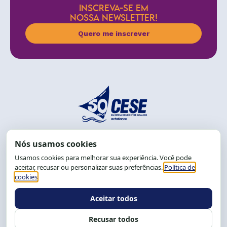
INSCREVA-SE EM
NOSSA NEWSLETTER!
Quero me inscrever
End.: R. da Graça, 150. Graça
CEP: 40.150-055
Salvador-BA, Brasil.
Tel.: (71) 2104-5457, Cel.: (71) 9 9239-2104 ou 2105
E-mail:
cese@cese.org.br
Expediente: 8h às 12h e 13 às 17h.