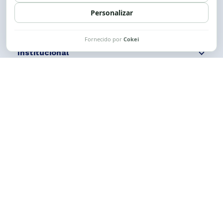
Siga nossas redes
Fale conosco
Institucional
Comunicação
Links Úteis
CESE © 2012 - 2026. Todos os direitos reservados.
Esta obra está licenciada com uma Licença
Creative Commons Atribuição-NãoComercial-
CompartilhaIgual 4.0 Internacional.
Desenvolvido por
M2HP