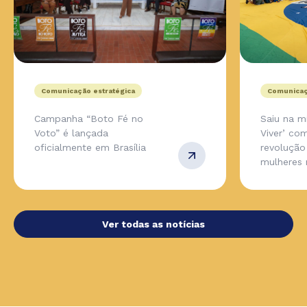
Comunicação estratégica
Comunicaç
Campanha “Boto Fé no
Saiu na m
Voto” é lançada
Viver’ co
oficialmente em Brasília
revolução
mulheres 
Ver todas as notícias