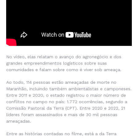
No vídeo, elas relatam o avanço do agronegócio e dos
grandes empreendimentos logísticos sobre suas
comunidades e falam sobre como é viver sob ameaça.
Ao todo, 114 pessoas estão ameaçadas de morte no
Maranhão, incluindo também ambientalistas e camponeses.
Entre 2011 e 2020, o estado registrou o maior número de
conflitos no campo no país: 1.772 ocorrências, segundo a
Comissão Pastoral da Terra (CPT). Entre 2020 e 2022, 21
líderes foram assassinados e mais de 30 mil pessoas
ameaçadas.
Entre as histórias contadas no filme, está a da Terra