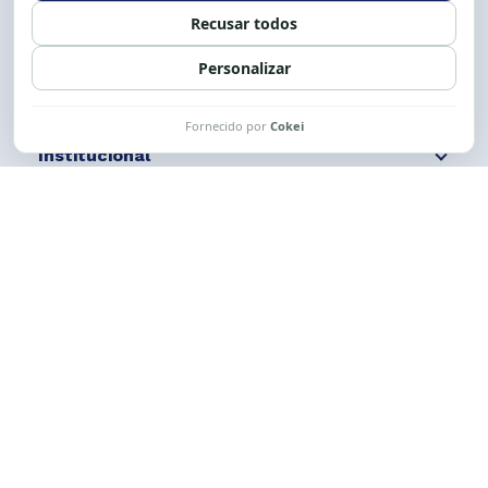
Siga nossas redes
Fale conosco
Institucional
Comunicação
Links Úteis
CESE © 2012 - 2026. Todos os direitos reservados.
Esta obra está licenciada com uma Licença
Creative Commons Atribuição-NãoComercial-
CompartilhaIgual 4.0 Internacional.