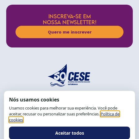
INSCREVA-SE EM
NOSSA NEWSLETTER!
Quero me inscrever
End.: R. da Graça, 150. Graça
CEP: 40.150-055
Salvador-BA, Brasil.
Tel.: (71) 2104-5457, Cel.: (71) 9 9239-2104 ou 2105
E-mail:
cese@cese.org.br
Expediente: 8h às 12h e 13 às 17h.