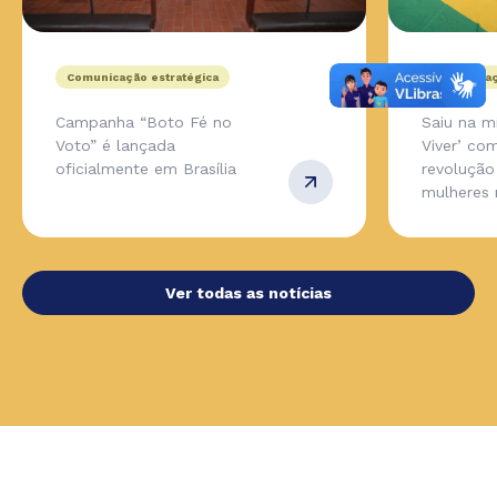
Comunicação estratégica
Comunicaç
Campanha “Boto Fé no
Saiu na m
Voto” é lançada
Viver’ co
oficialmente em Brasília
revolução
mulheres 
Ver todas as notícias