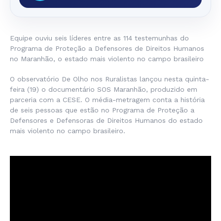
Equipe ouviu seis líderes entre as 114 testemunhas do
Programa de Proteção a Defensores de Direitos Humanos
no Maranhão, o estado mais violento no campo brasileiro
O observatório De Olho nos Ruralistas lançou nesta quinta-
feira (19) o documentário SOS Maranhão, produzido em
parceria com a CESE. O média-metragem conta a história
de seis pessoas que estão no Programa de Proteção a
Defensores e Defensoras de Direitos Humanos do estado
mais violento no campo brasileiro.