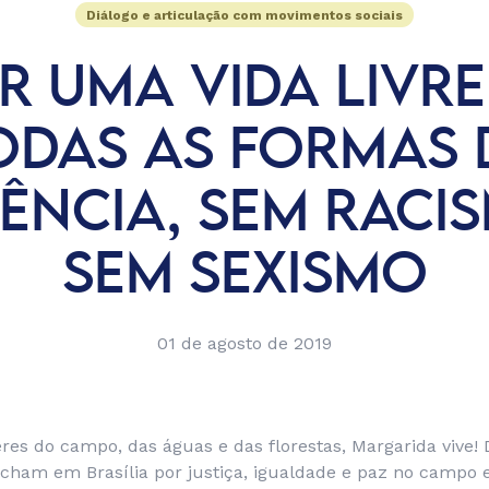
Diálogo e articulação com movimentos sociais
R UMA VIDA LIVRE
ODAS AS FORMAS 
ÊNCIA, SEM RACI
SEM SEXISMO
01 de agosto de 2019
es do campo, das águas e das florestas, Margarida vive! 
rcham em Brasília por justiça, igualdade e paz no campo 