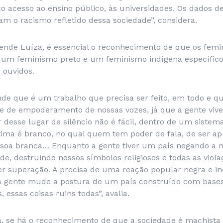
xo acesso ao ensino público, às universidades. Os dados 
am o racismo refletido dessa sociedade”, considera.
fende Luíza, é essencial o reconhecimento de que os fem
á um feminismo preto e um feminismo indígena específic
 ouvidos.
de que é um trabalho que precisa ser feito, em todo e qu
se de empoderamento de nossas vozes, já que a gente viv
r desse lugar de silêncio não é fácil, dentro de um siste
ima é branco, no qual quem tem poder de fala, de ser a
soa branca… Enquanto a gente tiver um país negando a no
de, destruindo nossos símbolos religiosos e todas as viol
ver superação. A precisa de uma reação popular negra e i
a gente mude a postura de um país construído com bases
, essas coisas ruins todas”, avalia.
, se há o reconhecimento de que a sociedade é machista e