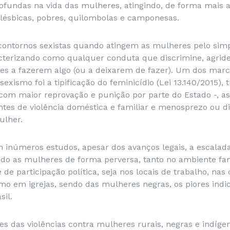
fundas na vida das mulheres, atingindo, de forma mais 
 lésbicas, pobres, quilombolas e camponesas.
 contornos sexistas quando atingem as mulheres pelo sim
cterizando como qualquer conduta que discrimine, agride
es a fazerem algo (ou a deixarem de fazer). Um dos marc
exismo foi a tipificação do feminicídio (Lei 13.140/2015)
com maior reprovação e punição por parte do Estado -, as
tes de violência doméstica e familiar e menosprezo ou d
ulher.
números estudos, apesar dos avanços legais, a escalada
do as mulheres de forma perversa, tanto no ambiente fam
 de participação política, seja nos locais de trabalho, nas 
o em igrejas, sendo das mulheres negras, os piores indic
il.
s das violências contra mulheres rurais, negras e indíge