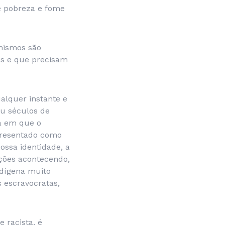
de pobreza e fome
inismos são
os e que precisam
alquer instante e
eu séculos de
ma em que o
presentado como
ssa identidade, a
ações acontecendo,
ndígena muito
 escravocratas,
 racista, é