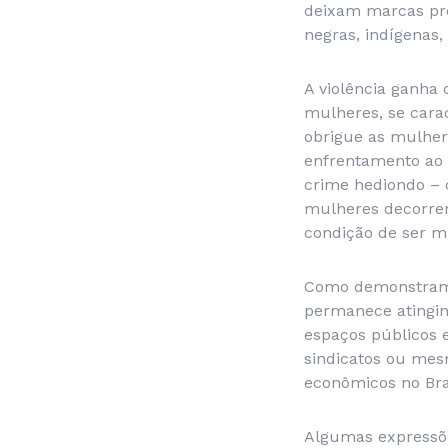
deixam marcas pro
negras, indígenas,
A violência ganha
mulheres, se cara
obrigue as mulher
enfrentamento ao s
crime hediondo – 
mulheres decorren
condição de ser m
Como demonstram i
permanece atingin
espaços públicos e
sindicatos ou mesm
econômicos no Bras
Algumas expressõe