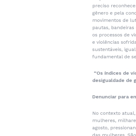
preciso reconhece
gênero e pela cond
movimentos de lut
pautas, bandeiras 
os processos de vi
e violências sofri
sustentáveis, igua
fundamental de ser
“Os índices de vi
desigualdade de g
Denunciar para en
No contexto atual,
mulheres, milhares
agosto, pressionan
das mulheres. São