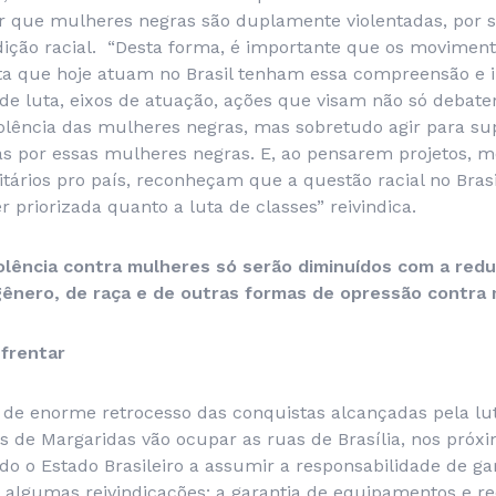
r que mulheres negras são duplamente violentadas, por 
ição racial. “Desta forma, é importante que os movimento
a que hoje atuam no Brasil tenham essa compreensão e 
de luta, eixos de atuação, ações que visam não só debater 
olência das mulheres negras, mas sobretudo agir para sup
das por essas mulheres negras. E, ao pensarem projetos, 
litários pro país, reconheçam que a questão racial no Brasi
 priorizada quanto a luta de classes” reivindica.
olência contra mulheres só serão diminuídos com a red
ênero, de raça e de outras formas de opressão contra 
frentar
 de enorme retrocesso das conquistas alcançadas pela lut
 de Margaridas vão ocupar as ruas de Brasília, nos próxi
do o Estado Brasileiro a assumir a responsabilidade de ga
 algumas reivindicações: a garantia de equipamentos e re