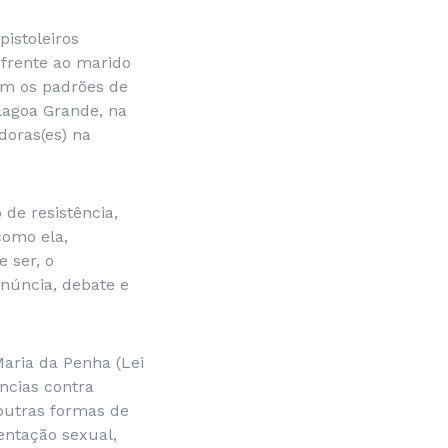
pistoleiros
 frente ao marido
om os padrões de
Alagoa Grande, na
doras(es) na
de resistência,
como ela,
 ser, o
enúncia, debate e
aria da Penha (Lei
ências contra
outras formas de
ientação sexual,