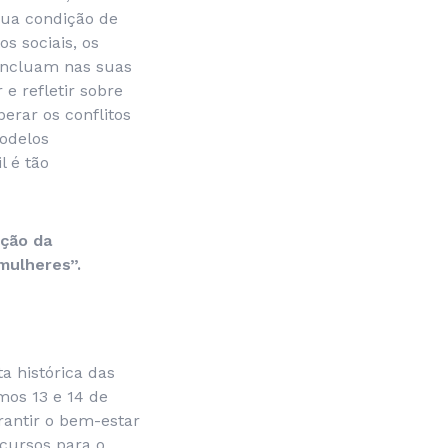
sua condição de
s sociais, os
incluam nas suas
e refletir sobre
erar os conflitos
modelos
l é tão
ução da
mulheres”.
a histórica das
mos 13 e 14 de
rantir o bem-estar
cursos para o