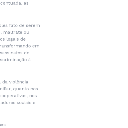
acentuada, as
ples fato de serem
, maltrate ou
os legais de
, transformando em
sassinatos de
iscriminação à
 da violência
iliar, quanto nos
cooperativas, nos
adores sociais e
nas