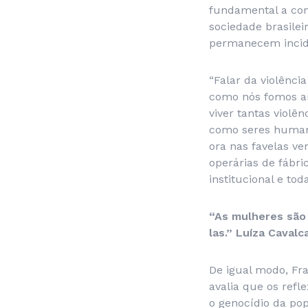
fundamental a co
sociedade brasilei
permanecem incidi
“Falar da violênc
como nós fomos ar
viver tantas violê
como seres humano
ora nas favelas ve
operárias de fábri
institucional e to
“As mulheres são
las.” Luíza Cavalc
De igual modo, Fra
avalia que os refl
o genocídio da po