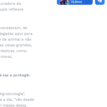
turadora da
ujos reflexos
 precederam, de
jogadas aqui para
po de animal e não
s casas grandes,
omésticas, como
 moral,
á-las e protegê-
Agroecologia”,
a a dia, “vão desde
em massa dessa