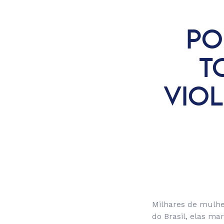
PO
T
VIOL
Milhares de mulher
do Brasil, elas ma