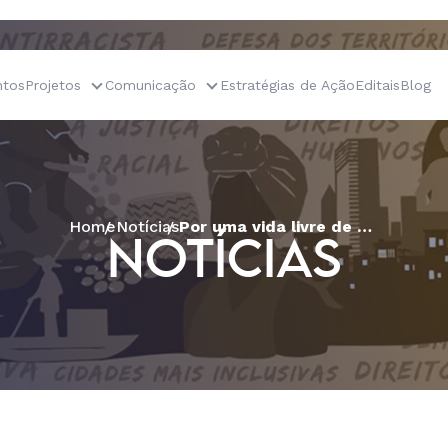
tos
Projetos
Comunicação
Estratégias de Ação
Editais
Blog
Home
Notícias
Por uma vida livre de todas as formas de violência, sem racismo e sem sexismo
NOTÍCIAS