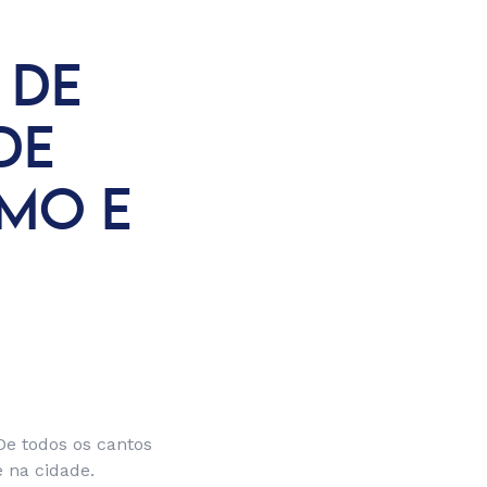
 DE
DE
SMO E
De todos os cantos
e na cidade.