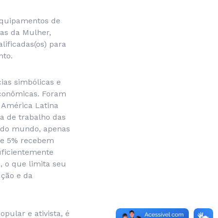
 equipamentos de
ias da Mulher,
lificadas(os) para
nto.
ias simbólicas e
econômicas. Foram
 América Latina
a de trabalho das
s do mundo, apenas
o e 5% recebem
uficientemente
 o que limita seu
ução e da
pular e ativista, é