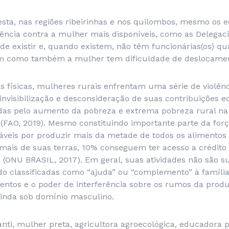
esta, nas regiões ribeirinhas e nos quilombos, mesmo os
lência contra a mulher mais disponíveis, como as Delegac
de existir e, quando existem, não têm funcionárias(os) qua
im como também a mulher tem dificuldade de deslocame
s físicas, mulheres rurais enfrentam uma série de violênc
invisibilização e desconsideração de suas contribuições 
adas pelo aumento da pobreza e extrema pobreza rural na
(FAO, 2019). Mesmo constituindo importante parte da forç
sáveis por produzir mais da metade de todos os alimento
mais de suas terras, 10% conseguem ter acesso a crédit
a (ONU BRASIL, 2017). Em geral, suas atividades não são s
o classificadas como “ajuda” ou “complemento” à família,
entos e o poder de interferência sobre os rumos da prod
ainda sob domínio masculino.
nti, mulher preta, agricultora agroecológica, educadora po