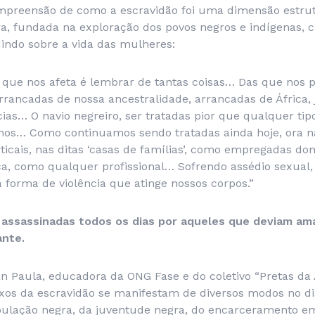
mpreensão de como a escravidão foi uma dimensão estru
ra, fundada na exploração dos povos negros e indígenas, c
ndo sobre a vida das mulheres:
ia que nos afeta é lembrar de tantas coisas… Das que nos
rancadas de nossa ancestralidade, arrancadas de África, 
ncias… O navio negreiro, ser tratadas pior que qualquer ti
s… Como continuamos sendo tratadas ainda hoje, ora na
rticais, nas ditas ‘casas de famílias’, como empregadas d
ca, como qualquer profissional… Sofrendo assédio sexual,
da forma de violência que atinge nossos corpos.”
 assassinadas todos os dias por aqueles que deviam am
ante.
n Paula, educadora da ONG Fase e do coletivo “Pretas da 
exos da escravidão se manifestam de diversos modos no di
pulação negra, da juventude negra, do encarceramento 