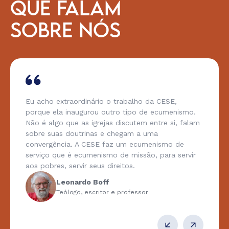
QUE FALAM
SOBRE NÓS
Eu acho extraordinário o trabalho da CESE,
porque ela inaugurou outro tipo de ecumenismo.
Não é algo que as igrejas discutem entre si, falam
sobre suas doutrinas e chegam a uma
convergência. A CESE faz um ecumenismo de
serviço que é ecumenismo de missão, para servir
aos pobres, servir seus direitos.
Leonardo Boff
Teólogo, escritor e professor