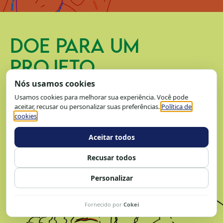
DOE PARA UM
PROJETO
Faça uma doação