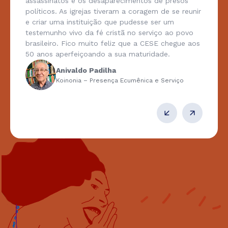
que estive como presidente da CESE pude
experimentar a vivência fraterna e gostosa de uma
equipe tão diversificada em saberes, experiências
de fé, histórias de vida, e tão unida pela harmonia
criada pelo Espírito de Deus e pelo único desejo
de SERVIR aos mais pobres e vulneráveis na
conquista e defesa dos seus direitos
fundamentais. Louvado seja Deus pelos 50 anos
de COMUNHÃO e SERVIÇO da CESE! Gratidão por
tudo e para sempre!
Padre Marcus Barbosa
Ex-presidente da CESE (2015-2021)