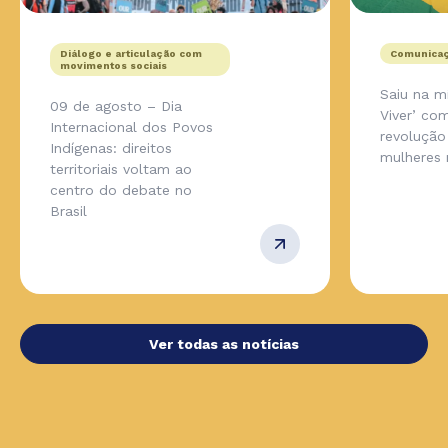
Diálogo e articulação com
Comunicaç
movimentos sociais
Saiu na m
09 de agosto – Dia
Viver’ co
Internacional dos Povos
revolução
Indígenas: direitos
mulheres 
territoriais voltam ao
centro do debate no
Brasil
Ver todas as notícias