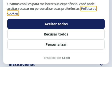
CEP: 40.150-055
Salvador-BA, Brasil.
Tel.: (71) 2104-5457, Cel.: (71) 9 9239-2104 ou 2105
E-mail:
cese@cese.org.br
Expediente: 8h às 12h e 13 às 17h.
Siga nossas redes
Fale conosco
Institucional
Comunicação
Links Úteis