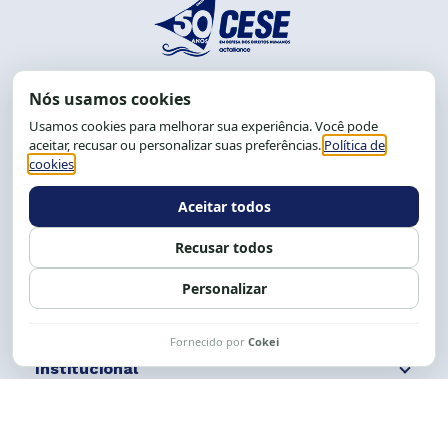
End.: R. da Graça, 150. Graça
CEP: 40.150-055
Salvador-BA, Brasil.
Tel.: (71) 2104-5457, Cel.: (71) 9 9239-2104 ou 2105
E-mail:
cese@cese.org.br
Expediente: 8h às 12h e 13 às 17h.
Siga nossas redes
Fale conosco
Institucional
Comunicação