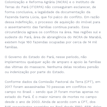
Colonização e Reforma Agrária (INCRA) e o Instituto de
Terras do Pará (ITERPA) não conseguiram esclarecer, de
forma conclusiva, a legalidade da documentação da
Fazenda Santa Lúcia, que foi palco do conflito. Em razão
dessa indefinição, o processo de aquisição do imóvel para
o assentamento das famílias continua parado. Essa
circunstância agrava os conflitos na área. Nas regiões sul e
sudeste do Pará, área de abrangência do INCRA de Marabá,
existem hoje 160 fazendas ocupadas por cerca de 14 mil
famílias.
O Governo do Estado do Pará, nesse período, não
implementou qualquer ação de amparo e apoio às famílias
das vítimas do massacre. Nenhuma delas recebeu pensão
ou indenização por parte do Estado.
Conforme dados da Comissão Pastoral da Terra (CPT), em
2017 foram assassinadas 70 pessoas em conflitos no
campo no Brasil – sendo que 21 foram mortas apenas no
estado do Pará. É o maior número de mortes no campo
desde o ano de 2003. Ainda de acordo com a CPT, dos
846 assassinatos ocorridos no Pará desde 1980, 65% deles