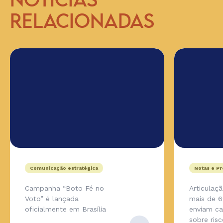
NOTÍCIAS
RELACIONADAS
Comunicação estratégica
Notas e P
Campanha “Boto Fé no
Articulaç
Voto” é lançada
mais de 6
oficialmente em Brasília
enviam ca
sobre ris