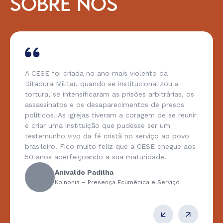
SOBRE NÓS
A CESE foi criada no ano mais violento da
Ditadura Militar, quando se institucionalizou a
tortura, se intensificaram as prisões arbitrárias, os
assassinatos e os desaparecimentos de presos
políticos. As igrejas tiveram a coragem de se reunir
e criar uma instituição que pudesse ser um
testemunho vivo da fé cristã no serviço ao povo
brasileiro. Fico muito feliz que a CESE chegue aos
50 anos aperfeiçoando a sua maturidade.
Anivaldo Padilha
Koinonia – Presença Ecumênica e Serviço