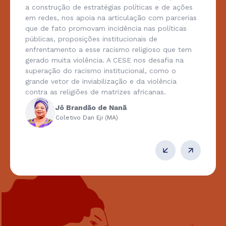
a construção de estratégias políticas e de ações
em redes, nos apoia na articulação com parcerias
que de fato promovam incidência nas políticas
públicas, proposições institucionais de
enfrentamento a esse racismo religioso que tem
gerado muita violência. A CESE nos desafia na
superação do racismo institucional, como o
grande vetor de inviabilização e da violência
contra as religiões de matrizes africanas.
Jô Brandão de Nanã
Coletivo Dan Eji (MA)