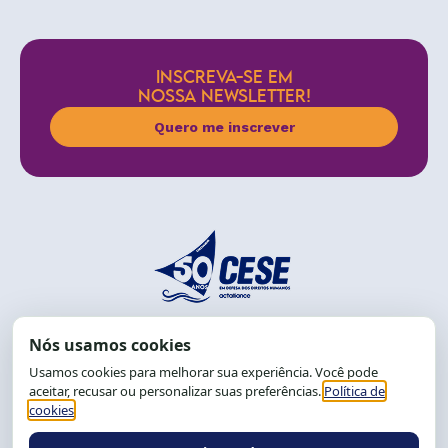
INSCREVA-SE EM
NOSSA NEWSLETTER!
Quero me inscrever
End.: R. da Graça, 150. Graça
CEP: 40.150-055
Salvador-BA, Brasil.
Tel.: (71) 2104-5457, Cel.: (71) 9 9239-2104 ou 2105
E-mail:
cese@cese.org.br
Expediente: 8h às 12h e 13 às 17h.