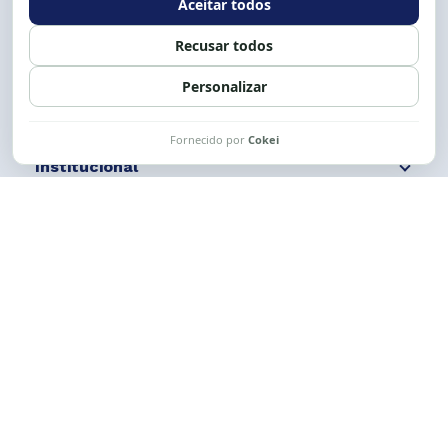
Siga nossas redes
Fale conosco
Institucional
Comunicação
Links Úteis
CESE © 2012 - 2026. Todos os direitos reservados.
Esta obra está licenciada com uma Licença
Creative Commons Atribuição-NãoComercial-
CompartilhaIgual 4.0 Internacional.