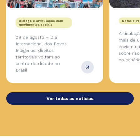
Diálogo e articulação com
Notas e P
movimentos sociais
Articulaç
09 de agosto – Dia
mais de 6
Internacional dos Povos
enviam ca
Indígenas: direitos
sobre ris
territoriais voltam ao
no cenári
centro do debate no
Brasil
Ver todas as notícias