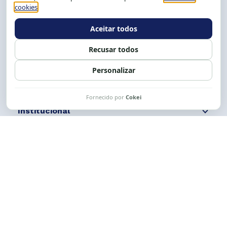
Tel.: (71) 2104-5457, Cel.: (71) 9 9239-2104 ou 2105
E-mail:
cese@cese.org.br
Expediente: 8h às 12h e 13 às 17h.
Siga nossas redes
Fale conosco
Institucional
Comunicação
Links Úteis
CESE © 2012 - 2026. Todos os direitos reservados.
Esta obra está licenciada com uma Licença