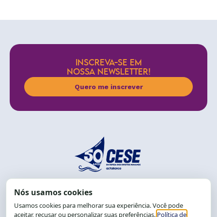
INSCREVA-SE EM
NOSSA NEWSLETTER!
Quero me inscrever
End.: R. da Graça, 150. Graça
CEP: 40.150-055
Salvador-BA, Brasil.