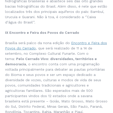
hidrográficas brasileiras e abastece seis das oito grandes
bacias hidrográficas do Brasil. Além disso, é nele que estão
localizados três dos principais aquíferos do país: Bambuí,
Urucuia e Guarani. Não à toa, é considerado a ‘’Caixa
d’água do Brasil’’.
IX Encontro e Feira dos Povos do Cerrado
Brasília será palco da nona edição do
Encontro e Feira dos
Povos do Cerrado
, que será realizado de 11 a 14 de
setembro, no Complexo Cultural Funarte. Com o
tema:
Pelo Cerrado Vivo: diversidades, territórios e
democracia
, o encontro conta com uma programação
voltada principalmente para debater as pautas prioritárias
do Bioma e seus povos e ser um espaço dedicado a
diversidade de vozes, culturas e modos de vida de seus
povos, comunidades tradicionais e agricultores e
agricultoras familiares. São esperados mais de 500
participantes vindos dos 12 estados onde a savana
brasileira está presente – Goiás, Mato Grosso, Mato Grosso
do Sul, Distrito Federal, Minas Gerais, São Paulo, Paraná,
Rondônia, Tocantins, Bahia, Maranhão e Piauí.