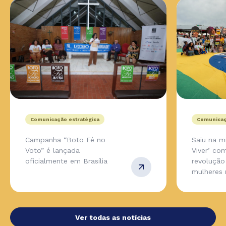
Comunicação estratégica
Comunicaç
Campanha “Boto Fé no
Saiu na m
Voto” é lançada
Viver’ co
oficialmente em Brasília
revolução
mulheres 
Ver todas as notícias