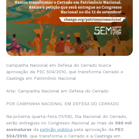
Campanha Nacional em Defesa do Cerrado busca
aprovação da PEC 504/2010, que transforma Cerrado e
Caatinga em Patrimônio Nacional
Arte: Campanha Nacional em Defesa do Cerrado
POR CAMPANHA NACIONAL EM DEFESA DO CERRADO
Na próxima quarta-feira (11/09), Dia Nacional do Cerrado,
serão entregues no Congresso Nacional as mais de
560 mil
assinaturas
da
petição pública
pela aprovação da
PEC
504/2010
, que transforma o Cerrado e a Caatinga em