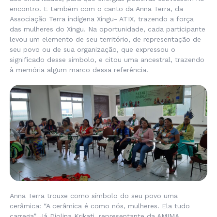
encontro. E também com o canto da Anna Terra, da
Associação Terra indígena Xingu- ATIX, trazendo a força
das mulheres do Xingu. Na oportunidade, cada participante
levou um elemento de seu território, de representação de
seu povo ou de sua organização, que expressou o
significado desse símbolo, e citou uma ancestral, trazendo
à memória algum marco dessa referência.
Anna Terra trouxe como símbolo do seu povo uma
cerâmica: “A cerâmica é como nós, mulheres. Ela tudo
carrega”. Já Diolina Krikati, representante da AMIMA,