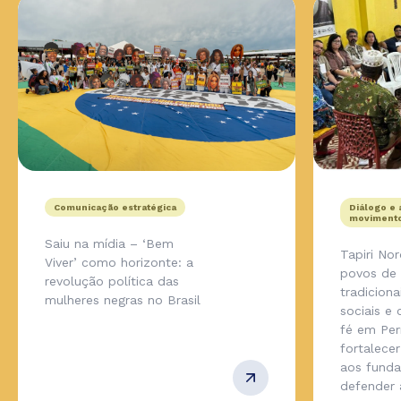
Comunicação estratégica
Diálogo e 
movimento
Saiu na mídia – ‘Bem
Tapiri No
Viver’ como horizonte: a
povos de
revolução política das
tradicion
mulheres negras no Brasil
sociais e
fé em Pe
fortalecer
aos fund
defender