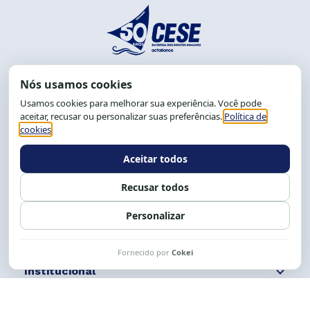
End.: R. da Graça, 150. Graça
CEP: 40.150-055
Salvador-BA, Brasil.
Tel.: (71) 2104-5457, Cel.: (71) 9 9239-2104 ou 2105
E-mail:
cese@cese.org.br
Expediente: 8h às 12h e 13 às 17h.
Siga nossas redes
Fale conosco
Institucional