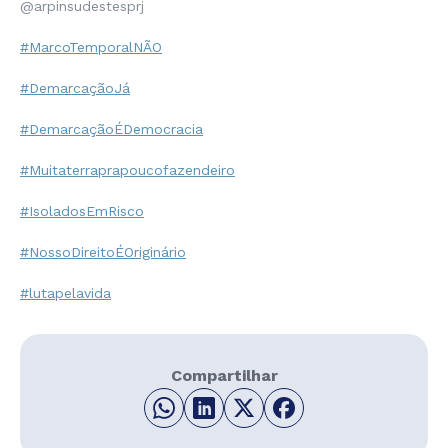
@arpinsudestesprj
#MarcoTemporalNÃO
#DemarcaçãoJá
#DemarcaçãoÉDemocracia
#Muitaterraprapoucofazendeiro
#IsoladosEmRisco
#NossoDireitoÉOriginário
#lutapelavida
Compartilhar