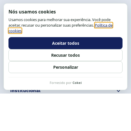
End.: R. da Graça, 150. Graça
CEP: 40.150-055
Salvador-BA, Brasil.
Tel.: (71) 2104-5457, Cel.: (71) 9 9239-2104 ou 2105
E-mail:
cese@cese.org.br
Expediente: 8h às 12h e 13 às 17h.
Siga nossas redes
Fale conosco
Institucional
Comunicação
Links Úteis