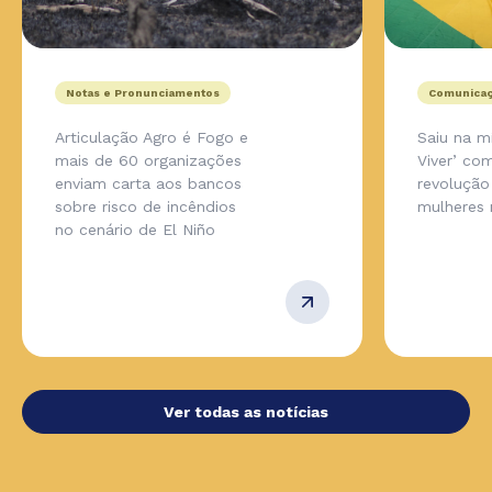
Notas e Pronunciamentos
Comunicaç
Articulação Agro é Fogo e
Saiu na m
mais de 60 organizações
Viver’ co
enviam carta aos bancos
revolução
sobre risco de incêndios
mulheres 
no cenário de El Niño
Ver todas as notícias