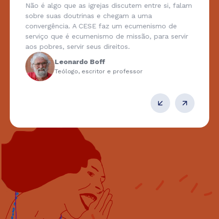
Não é algo que as igrejas discutem entre si, falam
sobre suas doutrinas e chegam a uma
convergência. A CESE faz um ecumenismo de
serviço que é ecumenismo de missão, para servir
aos pobres, servir seus direitos.
Leonardo Boff
Teólogo, escritor e professor