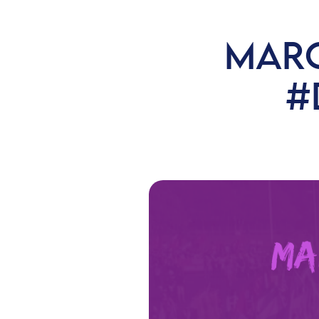
MARG
#