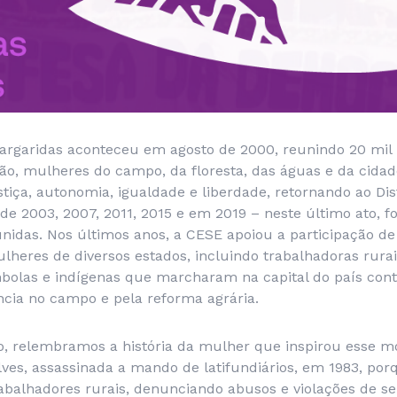
argaridas aconteceu em agosto de 2000, reunindo 20 mil
ntão, mulheres do campo, da floresta, das águas e da cid
iça, autonomia, igualdade e liberdade, retornando ao Dist
e 2003, 2007, 2011, 2015 e em 2019 – neste último ato, f
nidas. Nos últimos anos, a CESE apoiou a participação de
heres de diversos estados, incluindo trabalhadoras rurai
mbolas e indígenas que marcharam na capital do país cont
ncia no campo e pela reforma agrária.
to, relembramos a história da mulher que inspirou esse m
ves, assassinada a mando de latifundiários, em 1983, por
abalhadores rurais, denunciando abusos e violações de seu