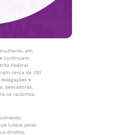
 mulheres, em
ade continuam
rito Federal
oram cerca de 100
 delegações e
s, pescadoras,
ra os racismos,
ovimento:
que lutava pelas
s direitos,