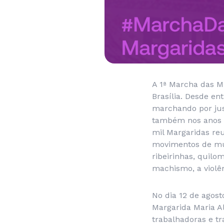
A 1ª Marcha das M
Brasília. Desde e
marchando por just
também nos anos d
mil Margaridas reu
movimentos de mul
ribeirinhas, quilo
machismo, a violê
No dia 12 de agos
Margarida Maria Al
trabalhadoras e tr