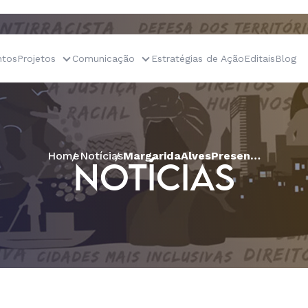
tos
Projetos
Comunicação
Estratégias de Ação
Editais
Blog
Home
Notícias
MargaridaAlvesPresente! #DaLutaeunãofujo
NOTÍCIAS