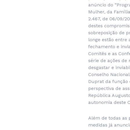
anúncio do “Progra
Mulher, da Família
2.467, de 06/09/20
destes compromisso
sobreposição de p
longe estão entre
fechamento e invia
Comitês e as Confe
série de ações de 
desgastar e inviab
Conselho Nacional
Duprat da função 
perspectiva de as
República Augusto
autonomia deste C
Além de todas as 
medidas já anunci