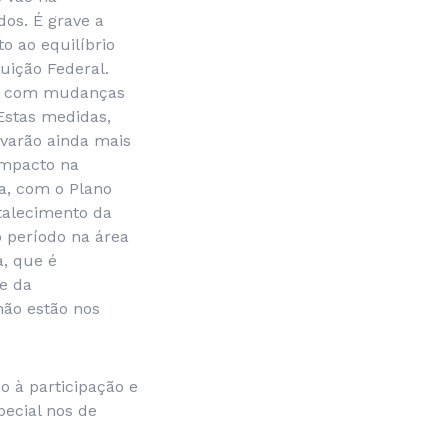
dos. É grave a
o ao equilíbrio
tuição Federal.
ive com mudanças
 Estas medidas,
varão ainda mais
 impacto na
ca, com o Plano
talecimento da
o período na área
a, que é
e da
 não estão nos
.
 à participação e
pecial nos de