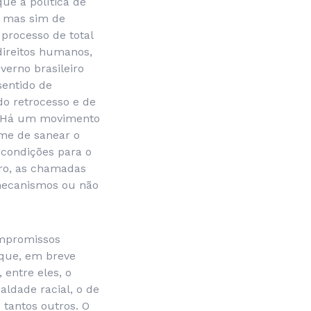
ue a política de
, mas sim de
processo de total
direitos humanos,
verno brasileiro
sentido de
do retrocesso e de
s. Há um movimento
ome de sanear o
 condições para o
dro, as chamadas
 mecanismos ou não
ompromissos
 que, em breve
 entre eles, o
aldade racial, o de
tantos outros. O