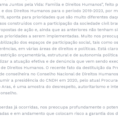
ma Juntos pela Vida: Família e Direitos Humanos”, feito p
 e dos Direitos Humanos para o período 2019-2023, por me
19, aponta para prioridades que são muito diferentes daq
s construídos com a participação da sociedade civil brasi
ropostas de ação e, ainda que as anteriores não tenham s
 as prioridades a serem implementadas. Muito nos preoc
bilização dos espaços de participação social, tais como o
rências, em várias áreas de direitos e políticas. Está clar
restrição orçamentária, estrutural e de autonomia política,
ilizar a atuação efetiva e de denúncia que vem sendo exe
 de Direitos Humanos. O recente fato da destituição da P
de conselheira no Conselho Nacional de Direitos Humano
sumir a presidência do CNDH em 2020, pelo atual Procura
 Aras, é uma amostra do desrespeito, autoritarismo e int
onselho.
perdas já ocorridas, nos preocupa profundamente o potenc
adas e em andamento que colocam risco a garantia dos d