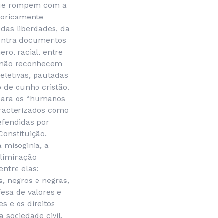
 que rompem com a
toricamente
das liberdades, da
contra documentos
ro, racial, entre
, não reconhecem
eletivas, pautadas
 de cunho cristão.
 para os “humanos
aracterizados como
efendidas por
onstituição.
a misoginia, a
eliminação
ntre elas:
, negros e negras,
esa de valores e
s e os direitos
 sociedade civil,