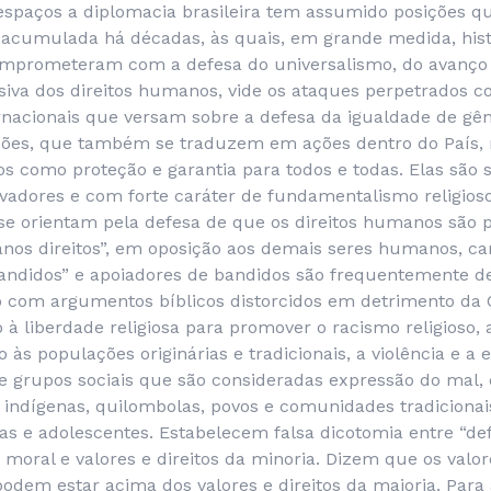
espaços a diplomacia brasileira tem assumido posições
ra acumulada há décadas, às quais, em grande medida, his
mprometeram com a defesa do universalismo, do avanço 
iva dos direitos humanos, vide os ataques perpetrados 
nacionais que versam sobre a defesa da igualdade de gêne
ições, que também se traduzem em ações dentro do País
s como proteção e garantia para todos e todas. Elas são s
vadores e com forte caráter de fundamentalismo religioso
 se orientam pela defesa de que os direitos humanos são
nos direitos”, em oposição aos demais seres humanos, c
andidos” e apoiadores de bandidos são frequentemente d
o com argumentos bíblicos distorcidos em detrimento da C
o à liberdade religiosa para promover o racismo religioso, 
o às populações originárias e tradicionais, a violência e a 
 grupos sociais que são consideradas expressão do mal, e
indígenas, quilombolas, povos e comunidades tradicionais
as e adolescentes. Estabelecem falsa dicotomia entre “def
a moral e valores e direitos da minoria. Dizem que os valore
odem estar acima dos valores e direitos da maioria. Para a