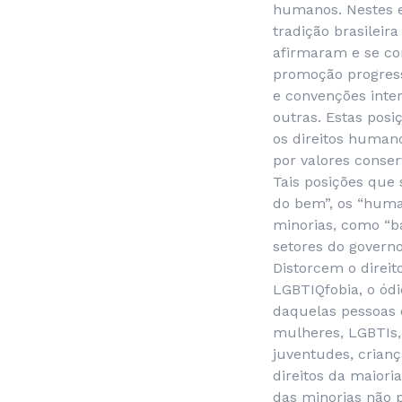
humanos. Nestes 
tradição brasilei
afirmaram e se co
promoção progress
e convenções inter
outras. Estas pos
os direitos humano
por valores conser
Tais posições que
do bem”, os “huma
minorias, como “b
setores do govern
Distorcem o direit
LGBTIQfobia, o ódi
daquelas pessoas e
mulheres, LGBTIs, 
juventudes, crianç
direitos da maiori
das minorias não p