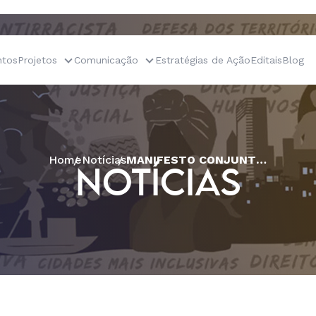
tos
Projetos
Comunicação
Estratégias de Ação
Editais
Blog
Home
Notícias
MANIFESTO CONJUNTO NO DIA MUNDIAL DOS DIREITOS HUMANOS
NOTÍCIAS