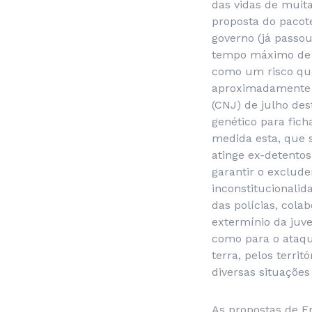
das vidas de muita
proposta do pacote
governo (já passo
tempo máximo de c
como um risco que
aproximadamente 8
(CNJ) de julho des
genético para fic
medida esta, que s
atinge ex-detentos
garantir o exclude
inconstitucionalid
das polícias, col
extermínio da juv
como para o ataqu
terra, pelos terri
diversas situações 
As propostas de E