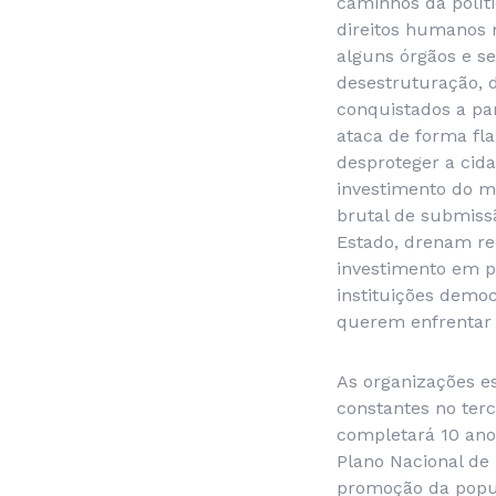
caminhos da políti
direitos humanos 
alguns órgãos e s
desestruturação, d
conquistados a par
ataca de forma fl
desproteger a cida
investimento do m
brutal de submissã
Estado, drenam rec
investimento em p
instituições demo
querem enfrentar 
As organizações 
constantes no ter
completará 10 anos
Plano Nacional de 
promoção da popul