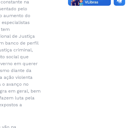
 constante na
sentado pelo
 o aumento do
especialistas
á tem
onal de Justiça
um banco de perfil
stiça criminal,
to social que
governo em querer
esmo diante da
a ação violenta
a o avanço no
egra em geral, bem
fazem luta pela
expostos a
e vão na