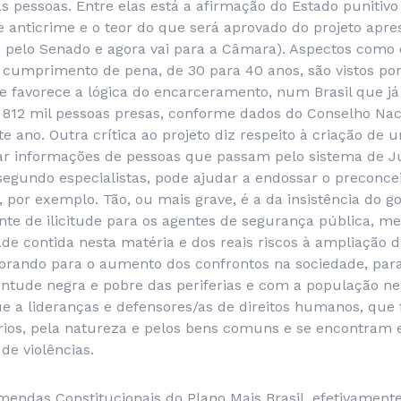
s pessoas. Entre elas está a afirmação do Estado punitivo
 anticrime e o teor do que será aprovado do projeto apre
u pelo Senado e agora vai para a Câmara). Aspectos como
umprimento de pena, de 30 para 40 anos, são vistos por 
 favorece a lógica do encarceramento, num Brasil que j
12 mil pessoas presas, conforme dados do Conselho Naci
te ano. Outra crítica ao projeto diz respeito à criação de 
har informações de pessoas que passam pelo sistema de Ju
egundo especialistas, pode ajudar a endossar o preconcei
, por exemplo. Tão, ou mais grave, é a da insistência do 
nte de ilicitude para os agentes de segurança pública, m
ade contida nesta matéria e dos reais riscos à ampliação d
aborando para o aumento dos confrontos na sociedade, par
entude negra e pobre das periferias e com a população n
e a lideranças e defensores/as de direitos humanos, que 
tórios, pela natureza e pelos bens comuns e se encontram 
de violências.
mendas Constitucionais do Plano Mais Brasil, efetivament