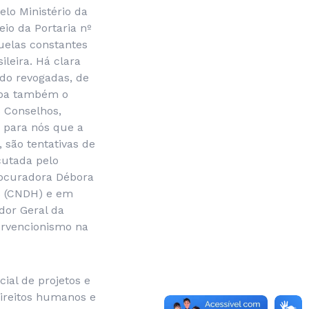
elo Ministério da
io da Portaria nº
uelas constantes
leira. Há clara
ido revogadas, de
upa também o
s Conselhos,
o para nós que a
 são tentativas de
cutada pelo
rocuradora Débora
s (CNDH) e em
dor Geral da
ervencionismo na
ial de projetos e
ireitos humanos e