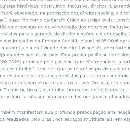
stas históricas, destruindo, inclusive, direitos já garanti
“será observado, na promoção dos direitos sociais, o direit
onal”, sugerido como parágrafo único ao artigo 6º da Consti
tão as propostas de desvinculação dos recursos, inclus
revistos para a garantia do direito à saúde e à educação.
e aos impactos da Emenda Constitucional nº 95/2016 agra
a garantia e a efetividade dos direitos sociais, com forte
gualdades sociais no país. Esta preocupação se intensifi
2020-2023) proposto pelo governo, que não menciona o for
zia os direitos”, uma vez que os recursos previstos para 
nores do que os recursos previstos para a área econômic
ritária em favorecimento aos mais ricos. Ou seja, em nom
do “realismo fiscal”, os direitos humanos, definitivamente,
 brasileiro, a não ser para serem desmontados e atacados
também manifestam sua profunda preocupação em relação
s realizados pelo Brasil nos espaços multilaterais, em es