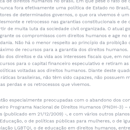
ca de direitos humanos no Brasil. Em que pese o fato de q
nunca fora efetivamente uma política de Estado no Brasil
etores de determinados governos, o que ora vivemos é um 
esmonte e retrocesso nas garantias constitucionais e de 
tir de muita luta da sociedade civil organizada. O atual go
agrante os compromissos com direitos humanos e age no 
dania. Não há o menor respeito ao princípio da proibição 
áximo de recursos para a garantia dos direitos humano
o dos direitos e da vida aos interesses fiscais que, em n
ursos para o capital financeiro especulativo e retiram as
olíticas voltadas aos direitos humanos. Diante deste qua
cráticas brasileiras, não têm sido capazes, não possuem
as perdas e os retrocessos que vivemos.
estão especialmente preocupadas com o abandono dos c
ceiro Programa Nacional de Direitos Humanos (PNDH-3) –
 (publicado em 21/12/2009) -, e com vários outros planos,
Educação, o de políticas públicas para mulheres, o de igu
ação LGBTQI, o de educação em direitos humanos, entre 