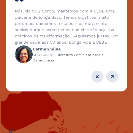
Nós, do SOS Corpo, mantemos com a CESE uma
parceria de longa data. Temos objetivos muito
próximos, queremos fortalecer os movimentos
sociais porque acreditamos que eles são sujeitos
políticos de transformação. Seguiremos juntas. Um
grande salve aos 50 anos. Longa vida à CESE
Carmen Silva
SOS CORPO – Instituto Feminista para a
Democracia