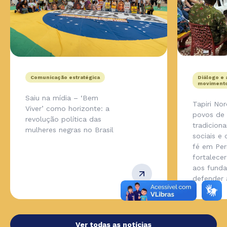
Comunicação estratégica
Diálogo e 
movimento
Saiu na mídia – ‘Bem
Tapiri No
Viver’ como horizonte: a
povos de
revolução política das
tradicion
mulheres negras no Brasil
sociais e
fé em Pe
fortalecer
aos fund
defender
Ver todas as notícias