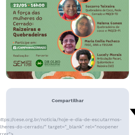
Compartilhar
ttps://cese.org.br/noticia/hoje-e-dia-de-escutarmos-
heres-do-cerrado/" target="_blank" rel="noopener
rrer">