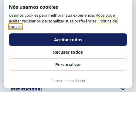
End.: R. da Graça, 150. Graça
CEP: 40.150-055
Salvador-BA, Brasil.
Tel.: (71) 2104-5457, Cel.: (71) 9 9239-2104 ou 2105
E-mail:
cese@cese.org.br
Expediente: 8h às 12h e 13 às 17h.
Siga nossas redes
Fale conosco
Institucional
Comunicação
Links Úteis