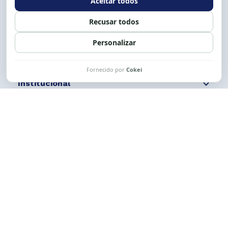
Siga nossas redes
Fale conosco
Institucional
Comunicação
Links Úteis
CESE © 2012 - 2026. Todos os direitos reservados.
Esta obra está licenciada com uma Licença
Creative Commons Atribuição-NãoComercial-
CompartilhaIgual 4.0 Internacional.