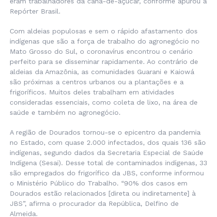
eram trabalhadores da cana-de-açúcar, conforme apurou a
Repórter Brasil.
Com aldeias populosas e sem o rápido afastamento dos
indígenas que são a força de trabalho do agronegócio no
Mato Grosso do Sul, o coronavírus encontrou o cenário
perfeito para se disseminar rapidamente. Ao contrário de
aldeias da Amazônia, as comunidades Guarani e Kaiowá
são próximas a centros urbanos ou a plantações e a
frigoríficos. Muitos deles trabalham em atividades
consideradas essenciais, como coleta de lixo, na área de
saúde e também no agronegócio.
A região de Dourados tornou-se o epicentro da pandemia
no Estado, com quase 2.000 infectados, dos quais 136 são
indígenas, segundo dados da Secretaria Especial de Saúde
Indígena (Sesai). Desse total de contaminados indígenas, 33
são empregados do frigorífico da JBS, conforme informou
o Ministério Público do Trabalho. “90% dos casos em
Dourados estão relacionados [direta ou indiretamente] à
JBS”, afirma o procurador da República, Delfino de
Almeida.