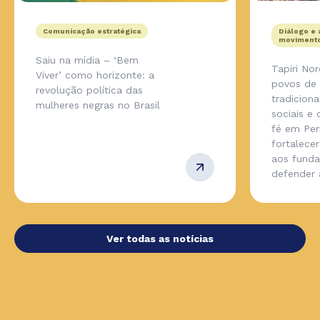
Comunicação estratégica
Diálogo e 
movimento
Saiu na mídia – ‘Bem
Tapiri No
Viver’ como horizonte: a
povos de
revolução política das
tradicion
mulheres negras no Brasil
sociais e
fé em Pe
fortalecer
aos fund
defender
Ver todas as notícias