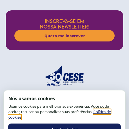
INSCREVA-SE EM
NOSSA NEWSLETTER!
Quero me inscrever
End.: R. da Graça, 150. Graça
CEP: 40.150-055
Salvador-BA, Brasil.
Tel.: (71) 2104-5457, Cel.: (71) 9 9239-2104 ou 2105
E-mail:
cese@cese.org.br
Expediente: 8h às 12h e 13 às 17h.