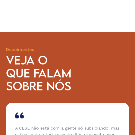
Depoimentos
VEJA O
QUE FALAM
SOBRE NÓS
A CESE não está com a gente só subsidiando, mas
estimulando e fortalecendo. São cinquenta anos