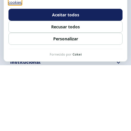
E-mail:
cese@cese.org.br
Expediente: 8h às 12h e 13 às 17h.
Siga nossas redes
Fale conosco
Institucional
Comunicação
Links Úteis
CESE © 2012 - 2026. Todos os direitos reservados.
Esta obra está licenciada com uma Licença