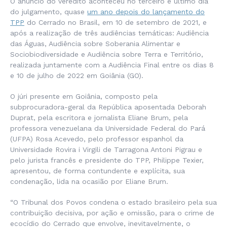
O anúncio do veredito aconteceu no terceiro e último dia
do julgamento, quase
um ano depois do lançamento do
TPP
do Cerrado no Brasil, em 10 de setembro de 2021, e
após a realização de três audiências temáticas: Audiência
das Águas, Audiência sobre Soberania Alimentar e
Sociobiodiversidade e Audiência sobre Terra e Território,
realizada juntamente com a Audiência Final entre os dias 8
e 10 de julho de 2022 em Goiânia (GO).
O júri presente em Goiânia, composto pela
subprocuradora-geral da República aposentada Deborah
Duprat, pela escritora e jornalista Eliane Brum, pela
professora venezuelana da Universidade Federal do Pará
(UFPA) Rosa Acevedo, pelo professor espanhol da
Universidade Rovira i Virgili de Tarragona Antoni Pigrau e
pelo jurista francês e presidente do TPP, Philippe Texier,
apresentou, de forma contundente e explícita, sua
condenação, lida na ocasião por Eliane Brum.
“O Tribunal dos Povos condena o estado brasileiro pela sua
contribuição decisiva, por ação e omissão, para o crime de
ecocídio do Cerrado que envolve, inevitavelmente, o