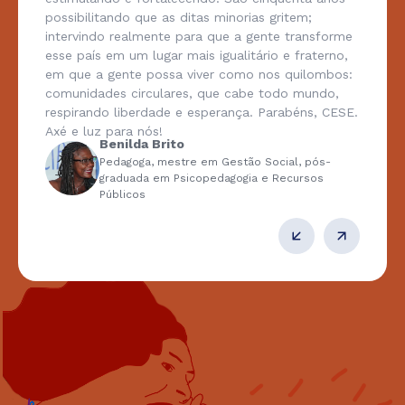
possibilitando que as ditas minorias gritem;
intervindo realmente para que a gente transforme
esse país em um lugar mais igualitário e fraterno,
em que a gente possa viver como nos quilombos:
comunidades circulares, que cabe todo mundo,
respirando liberdade e esperança. Parabéns, CESE.
Axé e luz para nós!
Benilda Brito
Pedagoga, mestre em Gestão Social, pós-
graduada em Psicopedagogia e Recursos
Públicos