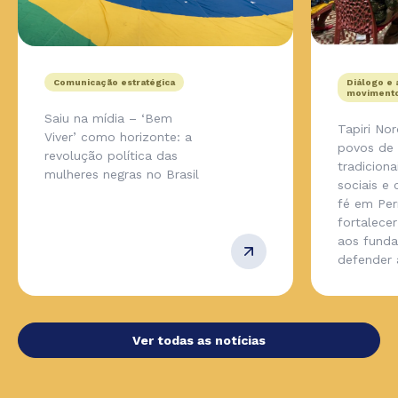
Comunicação estratégica
Diálogo e 
movimento
Saiu na mídia – ‘Bem
Tapiri No
Viver’ como horizonte: a
povos de
revolução política das
tradicion
mulheres negras no Brasil
sociais e
fé em Pe
fortalecer
aos fund
defender
Ver todas as notícias