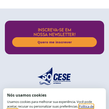
INSCREVA-SE EM
NOSSA NEWSLETTER!
Quero me inscrever
End.: R. da Graça, 150. Graça
CEP: 40.150-055
Salvador-BA, Brasil.
Tel.: (71) 2104-5457, Cel.: (71) 9 9239-2104 ou 2105