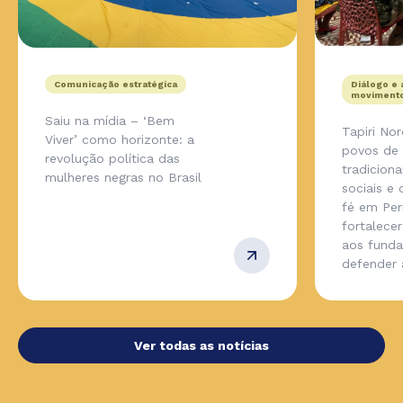
Comunicação estratégica
Diálogo e 
movimento
Saiu na mídia – ‘Bem
Tapiri No
Viver’ como horizonte: a
povos de
revolução política das
tradicion
mulheres negras no Brasil
sociais e
fé em Pe
fortalecer
aos fund
defender
Ver todas as notícias