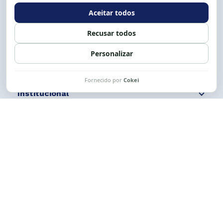
Expediente: 8h às 12h e 13 às 17h.
Siga nossas redes
Fale conosco
Institucional
Comunicação
Links Úteis
CESE © 2012 - 2026. Todos os direitos reservados.
Esta obra está licenciada com uma Licença
Creative Commons Atribuição-NãoComercial-
CompartilhaIgual 4.0 Internacional.