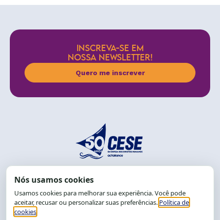
INSCREVA-SE EM
NOSSA NEWSLETTER!
Quero me inscrever
End.: R. da Graça, 150. Graça
CEP: 40.150-055
Salvador-BA, Brasil.
Tel.: (71) 2104-5457, Cel.: (71) 9 9239-2104 ou 2105
E-mail:
cese@cese.org.br