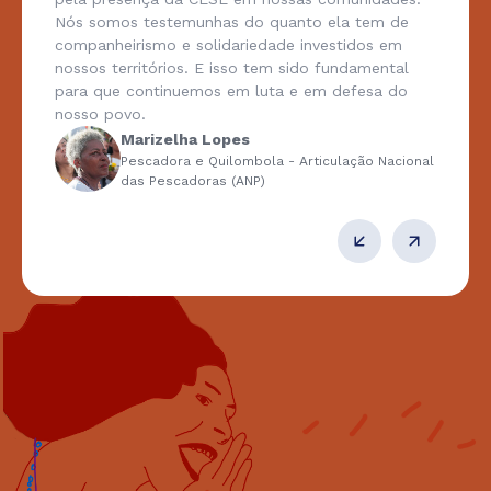
Nós somos testemunhas do quanto ela tem de
companheirismo e solidariedade investidos em
nossos territórios. E isso tem sido fundamental
para que continuemos em luta e em defesa do
nosso povo.
Marizelha Lopes
Pescadora e Quilombola - Articulação Nacional
das Pescadoras (ANP)