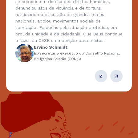
se colocou em defesa dos direitos humanos,
denunciou atos de violência e de tortura,
participou da discussão de grandes temas
nacionais, apoiou movimentos sociais de
libertação. Parabéns pela atuação profética, em
prol da unidade e da cidadania. Que Deus continue
a fazer da CESE uma benção para muitos.
Ervino Schmidt
Ex-secretário executivo do Conselho Nacional
de Igrejas Cristãs (CONIC)