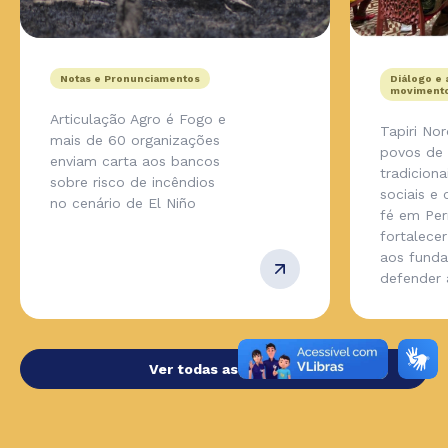
Notas e Pronunciamentos
Diálogo e 
movimento
Articulação Agro é Fogo e
Tapiri No
mais de 60 organizações
povos de
enviam carta aos bancos
tradicion
sobre risco de incêndios
sociais e
no cenário de El Niño
fé em Pe
fortalecer
aos fund
defender
Ver todas as notícias