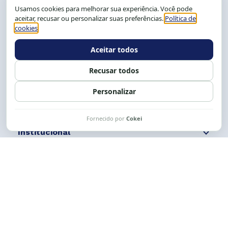
CEP: 40.150-055
Salvador-BA, Brasil.
Tel.: (71) 2104-5457, Cel.: (71) 9 9239-2104 ou 2105
E-mail:
cese@cese.org.br
Expediente: 8h às 12h e 13 às 17h.
Siga nossas redes
Fale conosco
Institucional
Comunicação
Links Úteis