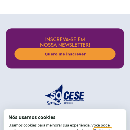
INSCREVA-SE EM
NOSSA NEWSLETTER!
Quero me inscrever
End.: R. da Graça, 150. Graça
CEP: 40.150-055
Salvador-BA, Brasil.