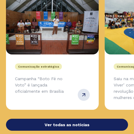
Comunicação estratégica
Comunicaç
Campanha “Boto Fé no
Saiu na m
Voto” é lançada
Viver’ co
oficialmente em Brasília
revolução
mulheres 
Ver todas as notícias