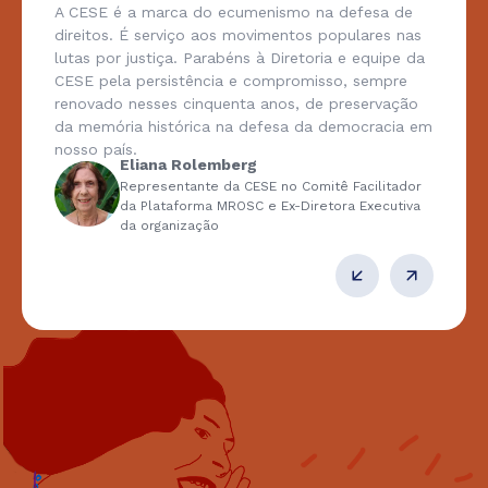
A CESE é a marca do ecumenismo na defesa de
direitos. É serviço aos movimentos populares nas
lutas por justiça. Parabéns à Diretoria e equipe da
CESE pela persistência e compromisso, sempre
renovado nesses cinquenta anos, de preservação
da memória histórica na defesa da democracia em
nosso país.
Eliana Rolemberg
Representante da CESE no Comitê Facilitador
da Plataforma MROSC e Ex-Diretora Executiva
da organização