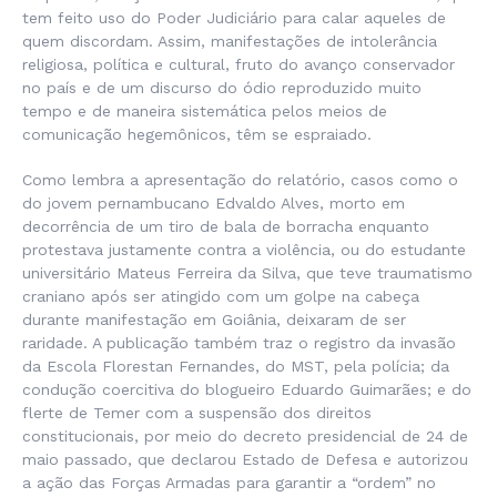
tem feito uso do Poder Judiciário para calar aqueles de
quem discordam. Assim, manifestações de intolerância
religiosa, política e cultural, fruto do avanço conservador
no país e de um discurso do ódio reproduzido muito
tempo e de maneira sistemática pelos meios de
comunicação hegemônicos, têm se espraiado.
Como lembra a apresentação do relatório, casos como o
do jovem pernambucano Edvaldo Alves, morto em
decorrência de um tiro de bala de borracha enquanto
protestava justamente contra a violência, ou do estudante
universitário Mateus Ferreira da Silva, que teve traumatismo
craniano após ser atingido com um golpe na cabeça
durante manifestação em Goiânia, deixaram de ser
raridade. A publicação também traz o registro da invasão
da Escola Florestan Fernandes, do MST, pela polícia; da
condução coercitiva do blogueiro Eduardo Guimarães; e do
flerte de Temer com a suspensão dos direitos
constitucionais, por meio do decreto presidencial de 24 de
maio passado, que declarou Estado de Defesa e autorizou
a ação das Forças Armadas para garantir a “ordem” no