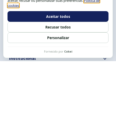
Tel.: (71) 2104-5457, Cel.: (71) 9 9239-2104 ou 2105
E-mail:
cese@cese.org.br
Expediente: 8h às 12h e 13 às 17h.
Siga nossas redes
Fale conosco
Institucional
Comunicação
Links Úteis
CESE © 2012 - 2026. Todos os direitos reservados.