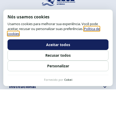
End.: R. da Graça, 150. Graça
CEP: 40.150-055
Salvador-BA, Brasil.
Tel.: (71) 2104-5457, Cel.: (71) 9 9239-2104 ou 2105
E-mail:
cese@cese.org.br
Expediente: 8h às 12h e 13 às 17h.
Siga nossas redes
Fale conosco
Institucional
Comunicação