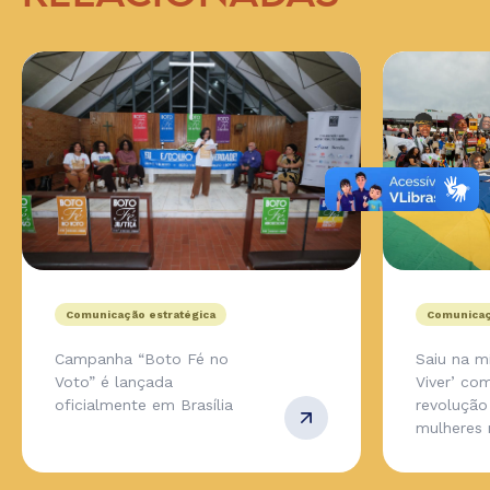
Comunicação estratégica
Comunicaç
Campanha “Boto Fé no
Saiu na m
Voto” é lançada
Viver’ co
oficialmente em Brasília
revolução
mulheres 