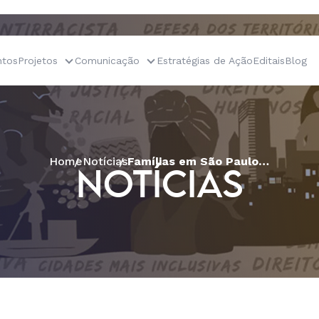
tos
Projetos
Comunicação
Estratégias de Ação
Editais
Blog
Home
Notícias
Famílias em São Paulo recebem ajuda emergencial com apoio do FEACT Brasil, pela ACT Aliança
NOTÍCIAS