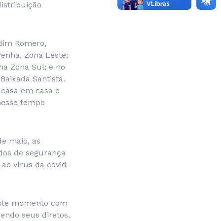
istribuição
ardim Romero,
Penha, Zona Leste;
na Zona Sul; e no
Baixada Santista.
e casa em casa e
 nesse tempo
de maio, as
ados de segurança
 ao vírus da covid-
neste momento com
endo seus diretos,