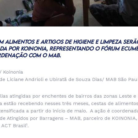
M ALIMENTOS E ARTIGOS DE HIGIENE E LIMPEZA SERÃO
DA POR KOINONIA, REPRESENTANDO O FÓRUM ECUM
ORDENAÇÃO COM O MAB.
/ Koinonia
e Liciane Andrioli e Ubiratã de Souza Dias/ MAB São Pau
ias atingidas por enchentes de bairros das zonas Leste e
a estão recebendo nesses três meses, cestas de alimentos 
tensificada a partir do início de maio. A ação é coordenad
e Atingidos por Barragens – MAB, parceiro de KOINONIA,
CT Brasil¹.