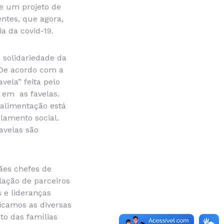
de um projeto de
entes, que agora,
a da covid-19.
 solidariedade da
 De acordo com a
vela” feita pelo
 em as favelas.
alimentação está
lamento social.
avelas são
ães chefes de
ação de parceiros
s e lideranças
ficamos as diversas
to das famílias