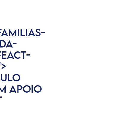
FAMILIAS-
DA-
EACT-
">
AULO
M APOIO
T