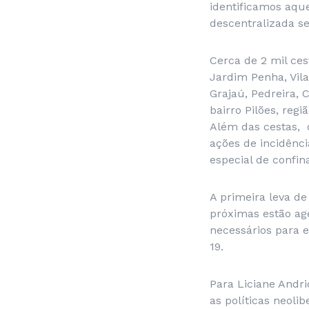
identificamos aqu
descentralizada s
Cerca de 2 mil ces
Jardim Penha, Vila
Grajaú, Pedreira, 
bairro Pilões, reg
Além das cestas, 
ações de incidênc
especial de confi
A primeira leva de
próximas estão ag
necessários para e
19.
Para Liciane Andr
as políticas neoli