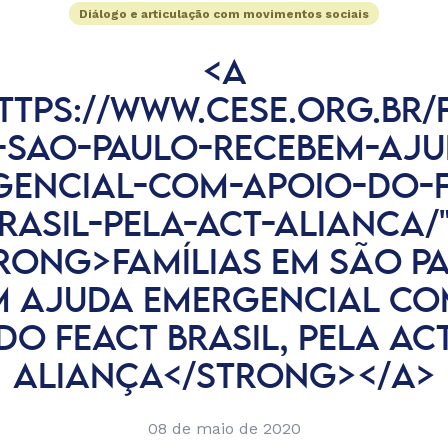
Diálogo e articulação com movimentos sociais
<A
TTPS://WWW.CESE.ORG.BR/
-SAO-PAULO-RECEBEM-AJU
GENCIAL-COM-APOIO-DO-F
RASIL-PELA-ACT-ALIANCA/
RONG>FAMÍLIAS EM SÃO P
M AJUDA EMERGENCIAL CO
DO FEACT BRASIL, PELA AC
ALIANÇA</STRONG></A>
08 de maio de 2020