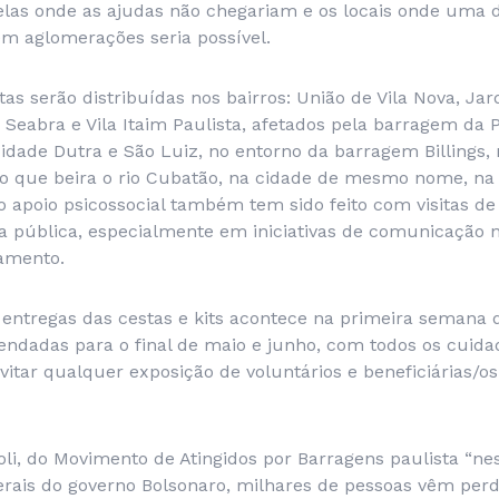
elas onde as ajudas não chegariam e os locais onde uma d
em aglomerações seria possível.
tas serão distribuídas nos bairros: União de Vila Nova, J
 Seabra e Vila Itaim Paulista, afetados pela barragem da 
Cidade Dutra e São Luiz, no entorno da barragem Billings, 
ião que beira o rio Cubatão, na cidade de mesmo nome, na 
o apoio psicossocial também tem sido feito com visitas d
ia pública, especialmente em iniciativas de comunicação
namento.
 entregas das cestas e kits acontece na primeira semana 
endadas para o final de maio e junho, com todos os cuid
vitar qualquer exposição de voluntários e beneficiárias/os
ioli, do Movimento de Atingidos por Barragens paulista “
berais do governo Bolsonaro, milhares de pessoas vêm perd