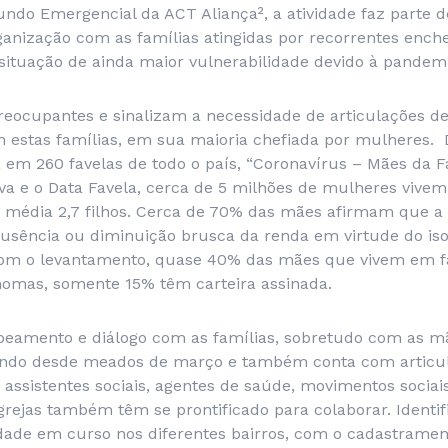
ndo Emergencial da ACT Aliança², a atividade faz parte 
ganização com as famílias atingidas por recorrentes ench
ituação de ainda maior vulnerabilidade devido à pandemi
reocupantes e sinalizam a necessidade de articulações de
om estas famílias, em sua maioria chefiada por mulheres.
 em 260 favelas de todo o país, “Coronavírus – Mães da Fa
va e o Data Favela, cerca de 5 milhões de mulheres vivem
édia 2,7 filhos. Cerca de 70% das mães afirmam que a 
ausência ou diminuição brusca da renda em virtude do iso
om o levantamento, quase 40% das mães que vivem em f
ônomas, somente 15% têm carteira assinada.
eamento e diálogo com as famílias, sobretudo com as m
ando desde meados de março e também conta com articul
, assistentes sociais, agentes de saúde, movimentos sociai
 igrejas também têm se prontificado para colaborar. Identi
edade em curso nos diferentes bairros, com o cadastramen