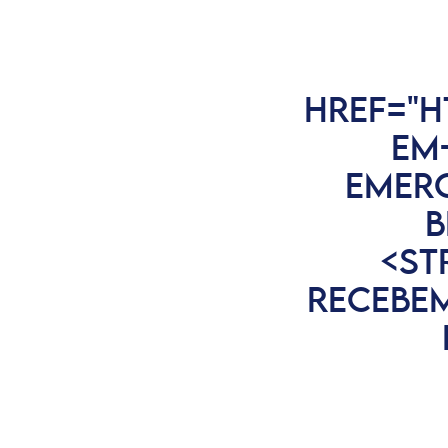
HREF="H
EM
EMER
B
<ST
RECEBE