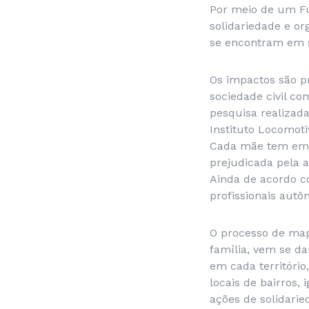
Por meio de um Fu
solidariedade e or
se encontram em s
Os impactos são p
sociedade civil c
pesquisa realizada
Instituto Locomoti
Cada mãe tem em m
prejudicada pela 
Ainda de acordo c
profissionais aut
O processo de map
família, vem se d
em cada território
locais de bairros,
ações de solidari