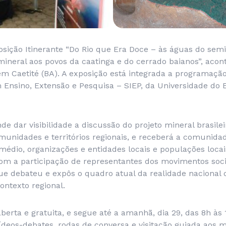
sição Itinerante “Do Rio que Era Doce – às águas do semiá
ineral aos povos da caatinga e do cerrado baianos”, acon
 em Caetité (BA). A exposição está integrada a programaçã
m Ensino, Extensão e Pesquisa – SIEP, da Universidade do 
de dar visibilidade a discussão do projeto mineral brasile
munidades e territórios regionais, e receberá a comunida
médio, organizações e entidades locais e populações loca
om a participação de representantes dos movimentos soci
e debateu e expôs o quadro atual da realidade nacional d
contexto regional.
erta e gratuita, e segue até a amanhã, dia 29, das 8h às
deos-debates, rodas de conversa e visitação guiada aos m