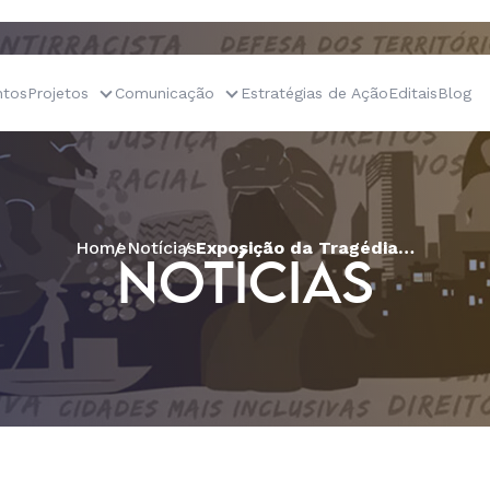
tos
Projetos
Comunicação
Estratégias de Ação
Editais
Blog
Home
Notícias
Exposição da Tragédia de Mariana “Do Rio que Era Doce – às águas do semiárido” chega a Caetité (BA)
NOTÍCIAS