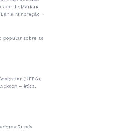
idade de Mariana
 Bahia Mineração –
o popular sobre as
Geografar (UFBA),
Ackson – ètica,
adores Rurais