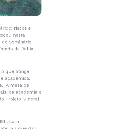
rido: riscos e
teceu nesta
o do Seminário
Estado da Bahia –
iro que atinge
de acadêmica,
is. A mesa de
ais, da academia e
o Projeto Mineral
 18h, com
ateriais que dão