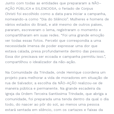
Junto com todas as entidades que prepararam a NÃO–
AÇÃO PÚBLICA e SILENCIOSA, o feriado de
Corpus
Christi
foi escolhido como a data para iniciar a campanha,
nomeando-a como “Dia do Silêncio”. Mulheres e homens de
vários estados do Brasil, e até mesmo de outros países,
pararam, escreveram o lema, registraram o momento e
compartilharam em suas redes. “
Foi uma grande emoção
ver todas essas fotos. Percebi que correspondia a uma
necessidade imensa de poder expressar uma dor que
estava calada, presa profundamente dentro das pessoas.
Essa dor precisava ser ecoada e campanha permitiu isso
.”,
compartilhou o idealizador da não-ação.
Na Comunidade da Trindade, onde Henrique coordena um
projeto para melhorar a vida de moradores em situação de
rua de Salvador, a escolha da NÃO-AÇÃO realizou-se de
maneira pública e permanente. Na grande escadeira da
Igreja da Ordem Terceira Santíssima Trindade, que abriga a
comunidade, foi preparada uma tenda dentro da qual o dia
todo, do nascer ao pôr do sol, ao menos uma pessoa
estará sentada em silêncio, com os cartazes e faixas da