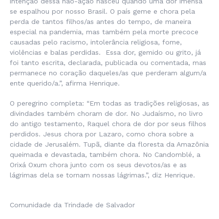
intenção dessa não-ação nasceu quando uma dor imensa
se espalhou por nosso Brasil. O país geme e chora pela
perda de tantos filhos/as antes do tempo, de maneira
especial na pandemia, mas também pela morte precoce
causadas pelo racismo, intolerância religiosa, fome,
violências e balas perdidas
.
Essa dor, gemido ou grito, já
foi tanto escrita, declarada, publicada ou comentada, mas
permanece no coração daqueles/as que perderam algum/a
ente querido/a
.”, afirma Henrique.
O peregrino completa: “
Em todas as tradições religiosas, as
divindades também choram de dor. No Judaísmo, no livro
do antigo testamento, Raquel chora de dor por seus filhos
perdidos. Jesus chora por Lazaro, como chora sobre a
cidade de Jerusalém. Tupã, diante da floresta da Amazônia
queimada e devastada, também chora. No Candomblé, a
Orixá Oxum chora junto com os seus devotos/as e as
lágrimas dela se tornam nossas lágrimas
.”, diz Henrique.
Comunidade da Trindade de Salvador