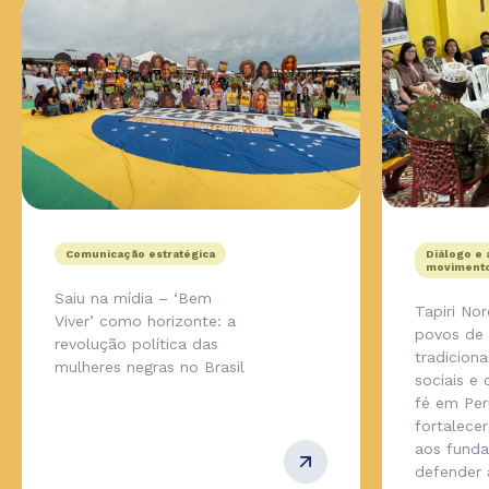
Comunicação estratégica
Diálogo e 
movimento
Saiu na mídia – ‘Bem
Tapiri No
Viver’ como horizonte: a
povos de
revolução política das
tradicion
mulheres negras no Brasil
sociais e
fé em Pe
fortalecer
aos fund
defender