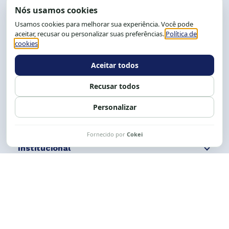
End.: R. da Graça, 150. Graça
CEP: 40.150-055
Salvador-BA, Brasil.
Tel.: (71) 2104-5457, Cel.: (71) 9 9239-2104 ou 2105
E-mail:
cese@cese.org.br
Expediente: 8h às 12h e 13 às 17h.
Siga nossas redes
Fale conosco
Institucional
Comunicação
Links Úteis