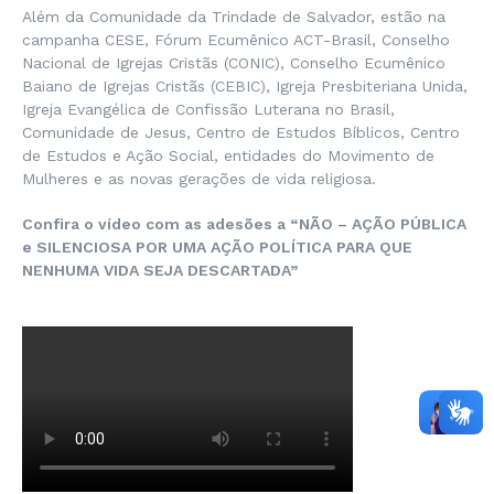
Além da Comunidade da Trindade de Salvador, estão na
campanha CESE, Fórum Ecumênico ACT-Brasil, Conselho
Nacional de Igrejas Cristãs (CONIC), Conselho Ecumênico
Baiano de Igrejas Cristãs (CEBIC), Igreja Presbiteriana Unida,
Igreja Evangélica de Confissão Luterana no Brasil,
Comunidade de Jesus, Centro de Estudos Bíblicos, Centro
de Estudos e Ação Social, entidades do Movimento de
Mulheres e as novas gerações de vida religiosa.
Confira o vídeo com as adesões a “NÃO – AÇÃO PÚBLICA
e SILENCIOSA POR UMA AÇÃO POLÍTICA PARA QUE
NENHUMA VIDA SEJA DESCARTADA”