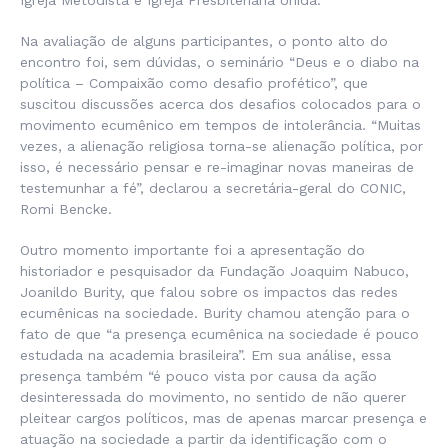
Igreja Metodista e Igreja Presbiteriana Unida.
Na avaliação de alguns participantes, o ponto alto do
encontro foi, sem dúvidas, o seminário “Deus e o diabo na
política – Compaixão como desafio profético”, que
suscitou discussões acerca dos desafios colocados para o
movimento ecumênico em tempos de intolerância. “Muitas
vezes, a alienação religiosa torna-se alienação política, por
isso, é necessário pensar e re-imaginar novas maneiras de
testemunhar a fé”, declarou a secretária-geral do CONIC,
Romi Bencke.
Outro momento importante foi a apresentação do
historiador e pesquisador da Fundação Joaquim Nabuco,
Joanildo Burity, que falou sobre os impactos das redes
ecumênicas na sociedade. Burity chamou atenção para o
fato de que “a presença ecumênica na sociedade é pouco
estudada na academia brasileira”. Em sua análise, essa
presença também “é pouco vista por causa da ação
desinteressada do movimento, no sentido de não querer
pleitear cargos políticos, mas de apenas marcar presença e
atuação na sociedade a partir da identificação com o