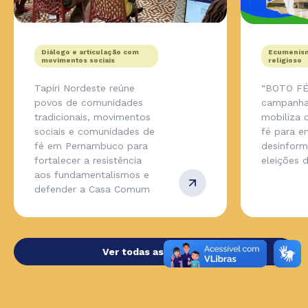
Diálogo e articulação com
Ecumenism
movimentos sociais
religioso
Tapiri Nordeste reúne
“BOTO FÉ
povos de comunidades
campanha
tradicionais, movimentos
mobiliza
sociais e comunidades de
fé para en
fé em Pernambuco para
desinfor
fortalecer a resistência
eleições 
aos fundamentalismos e
defender a Casa Comum
Ver todas as notícias