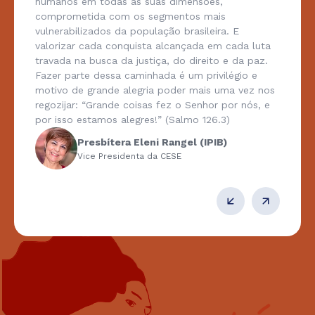
humanos em todas as suas dimensões,
comprometida com os segmentos mais
vulnerabilizados da população brasileira. E
valorizar cada conquista alcançada em cada luta
travada na busca da justiça, do direito e da paz.
Fazer parte dessa caminhada é um privilégio e
motivo de grande alegria poder mais uma vez nos
regozijar: “Grande coisas fez o Senhor por nós, e
por isso estamos alegres!” (Salmo 126.3)
Presbítera Eleni Rangel (IPIB)
Vice Presidenta da CESE