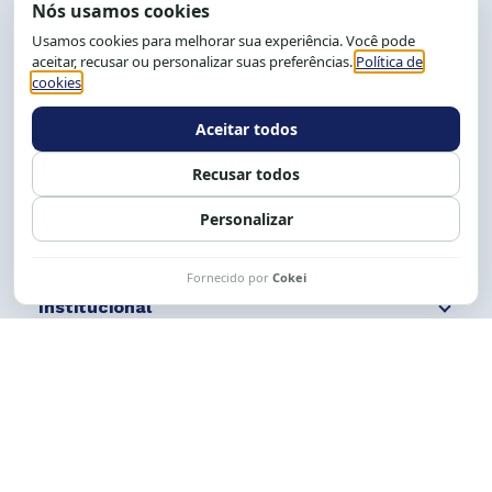
End.: R. da Graça, 150. Graça
CEP: 40.150-055
Salvador-BA, Brasil.
Tel.: (71) 2104-5457, Cel.: (71) 9 9239-2104 ou 2105
E-mail:
cese@cese.org.br
Expediente: 8h às 12h e 13 às 17h.
Siga nossas redes
Fale conosco
Institucional
Comunicação
Links Úteis