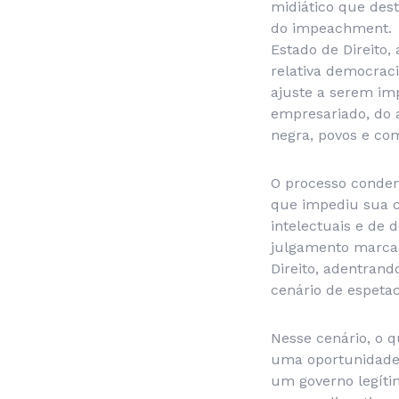
midiático que des
do
impeachment
.
Estado de Direito,
relativa democraci
ajuste a serem imp
empresariado, do 
negra, povos e co
O processo condena
que impediu sua ca
intelectuais e d
julgamento marcado
Direito, adentrand
cenário de espetac
Nesse cenário, o q
uma oportunidade 
um governo legíti