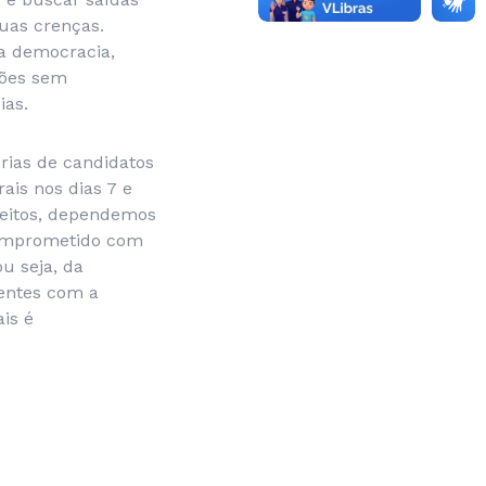
uas crenças.
a democracia,
ções sem
ias.
órias de candidatos
ais nos dias 7 e
reitos, dependemos
comprometido com
u seja, da
zentes com a
is é