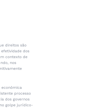
e direitos são
 efetividade dos
um contexto de
undo, nos
initivamente
se econômica
istente processo
cia dos governos
o golpe jurídico-