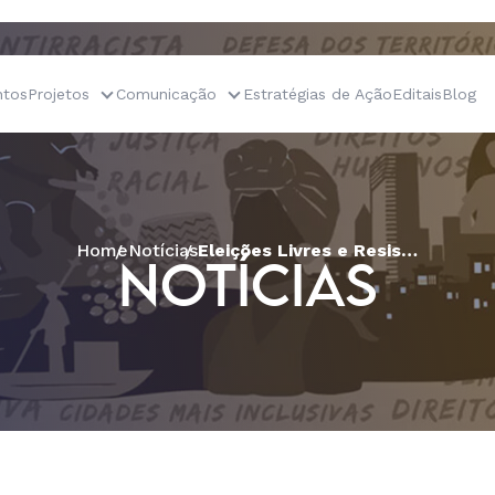
tos
Projetos
Comunicação
Estratégias de Ação
Editais
Blog
Home
Notícias
Eleições Livres e Resistência no Estado Democrático de Direito
NOTÍCIAS