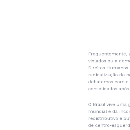
Frequentemente, a
violados ou a demo
Direitos Humanos 
radicalização do n
debatemos com o re
consolidados após 
O Brasil vive uma 
mundial e da inco
redistributivo e o
de centro-esquerda