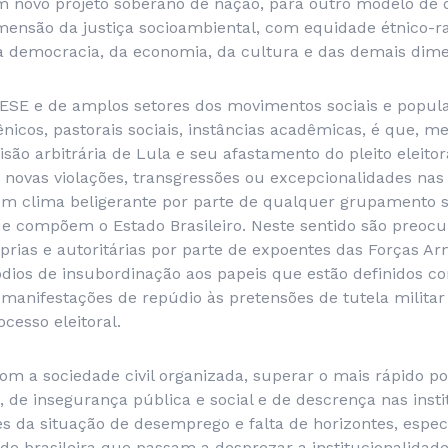
um novo projeto soberano de nação, para outro modelo de 
ensão da justiça socioambiental, com equidade étnico-rac
 democracia, da economia, da cultura e das demais dime
ESE e de amplos setores dos movimentos sociais e popular
icos, pastorais sociais, instâncias acadêmicas, é que, 
ão arbitrária de Lula e seu afastamento do pleito eleitora
 novas violações, transgressões ou excepcionalidades nas r
um clima beligerante por parte de qualquer grupamento s
que compõem o Estado Brasileiro. Neste sentido são preoc
prias e autoritárias por parte de expoentes das Forças A
dios de insubordinação aos papeis que estão definidos c
anifestações de repúdio às pretensões de tutela militar
cesso eleitoral.
m a sociedade civil organizada, superar o mais rápido po
de insegurança pública e social e de descrença nas insti
es da situação de desemprego e falta de horizontes, espe
de brasileira que passam a desprezar a institucionalidad