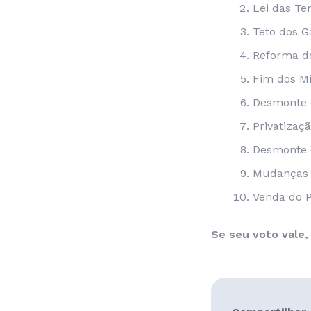
Lei das Te
Teto dos G
Reforma d
Fim dos Mi
Desmonte d
Privatizaç
Desmonte 
Mudanças n
Venda do P
Se seu voto vale