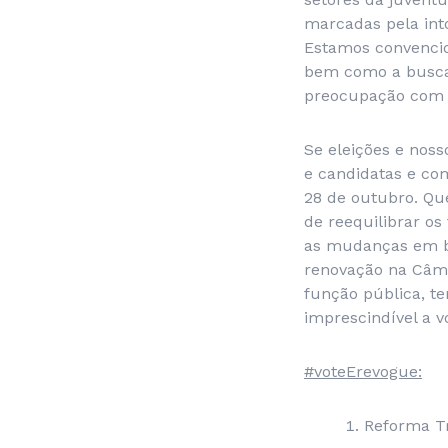
marcadas pela into
Estamos convencid
bem como a busca 
preocupação com a
Se eleições e noss
e candidatas e co
28 de outubro. Qu
de reequilibrar o
as mudanças em be
renovação na Câma
função pública, te
imprescindível a v
#voteErevogue:
Reforma Tr