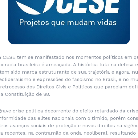
 CESE tem se manifestado nos momentos políticos em qu
cracia brasileira é ameaçada. A histórica luta na defesa e
tem sido marca estruturante de sua trajetória e agora, n
eoliberalismo e expressões do fascismo no Brasil, e no m
trocesso dos Direitos Civis e Políticos que pareciam def
a Constituição de 88.
grave crise política decorrente do efeito retardado da cri
nformidade das elites nacionais com o tímido, porém cons
utros avanços sociais de proteção e novos direitos na vigên
 recentes, na contramão da onda neoliberal, resultando n