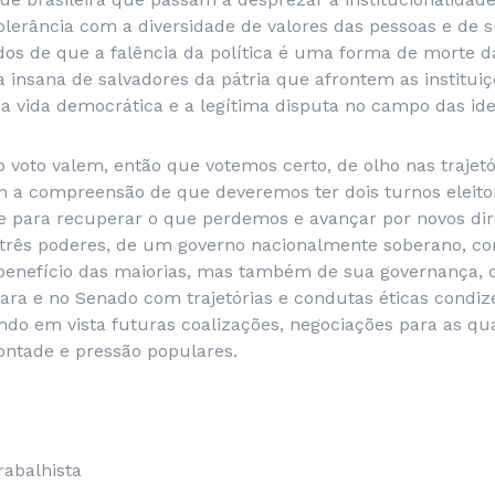
lerância com a diversidade de valores das pessoas e de s
os de que a falência da política é uma forma de morte d
insana de salvadores da pátria que afrontem as institui
 vida democrática e a legítima disputa no campo das ide
o voto valem, então que votemos certo, de olho nas trajet
m a compreensão de que deveremos ter dois turnos eleitor
e para recuperar o que perdemos e avançar por novos di
s três poderes, de um governo nacionalmente soberano, 
nefício das maiorias, mas também de sua governança, o
ra e no Senado com trajetórias e condutas éticas condi
ndo em vista futuras coalizações, negociações para as qua
ontade e pressão populares.
abalhista