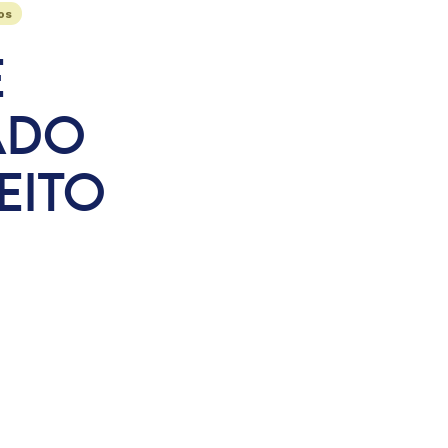
os
E
ADO
EITO