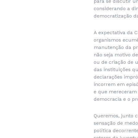
para se discutir 
considerando a dim
democratização da
A expectativa da C
organismos ecumên
manutenção da pris
não seja motivo de
ou de criação de 
das instituições 
declarações impró
incorrem em episó
e que mereceram m
democracia e o pro
Queremos, junto co
sensação de medo, 
política decorrent
setores da juventu