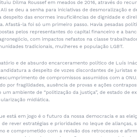
tituiu Dilma Roussef em meados de 2016, através do recu
 Ali se deu a senha para iniciativas de desmoralização e 
 a despeito das enormes insuficiências de dignidade e dire
a. Afastá-la foi só um primeiro passo. Havia pesadas polít
ostas pelos representantes do capital financeiro e a banc
agronegócio, com impactos nefastos na classe trabalhado
munidades tradicionais, mulheres e população LGBT.
tório e de absurdo encarceramento político de Luís Ináci
ndidatura a despeito de vozes discordantes de juristas e 
e descumprimento de compromissos assumidos com a ONU
 por fragilidades, ausência de provas e ações contrapost
o um ambiente de “politização da justiça”, de estado de 
ularização midiática.
ue está em jogo é o futuro da nossa democracia e as elei
de rever estratégias e prioridades no leque de alianças,
mo e comprometido com a revisão dos retrocessos e afirma