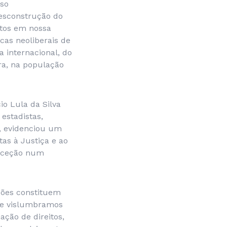
rso
desconstrução do
itos em nossa
icas neoliberais de
a internacional, do
ra, na população
o Lula da Silva
estadistas,
, evidenciou um
as à Justiça e ao
exceção num
ções constituem
 se vislumbramos
ção de direitos,