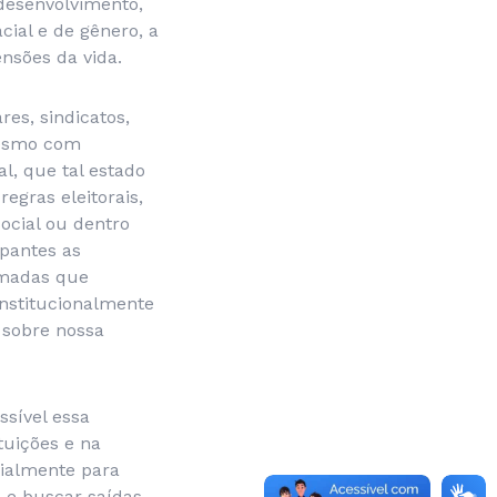
desenvolvimento,
ial e de gênero, a
nsões da vida.
es, sindicatos,
mesmo com
l, que tal estado
egras eleitorais,
ocial ou dentro
upantes as
rmadas que
onstitucionalmente
 sobre nossa
ssível essa
tuições e na
cialmente para
e e buscar saídas