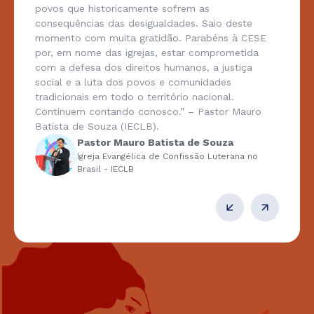
povos que historicamente sofrem as
consequências das desigualdades. Saio deste
momento com muita gratidão. Parabéns à CESE
por, em nome das igrejas, estar comprometida
com a defesa dos direitos humanos, a justiça
social e a luta dos povos e comunidades
tradicionais em todo o território nacional.
Continuem contando conosco.” – Pastor Mauro
Batista de Souza (IECLB).
Pastor Mauro Batista de Souza
Igreja Evangélica de Confissão Luterana no
Brasil - IECLB