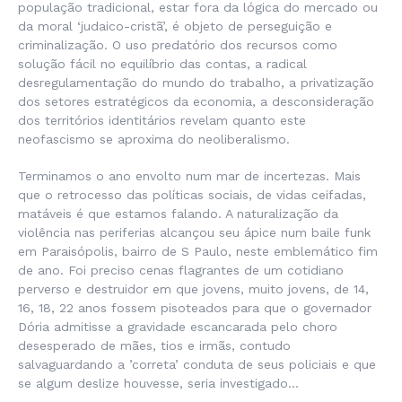
população tradicional, estar fora da lógica do mercado ou
da moral ‘judaico-cristã’, é objeto de perseguição e
criminalização. O uso predatório dos recursos como
solução fácil no equilíbrio das contas, a radical
desregulamentação do mundo do trabalho, a privatização
dos setores estratégicos da economia, a desconsideração
dos territórios identitários revelam quanto este
neofascismo se aproxima do neoliberalismo.
Terminamos o ano envolto num mar de incertezas. Mais
que o retrocesso das políticas sociais, de vidas ceifadas,
matáveis é que estamos falando. A naturalização da
violência nas periferias alcançou seu ápice num baile funk
em Paraisópolis, bairro de S Paulo, neste emblemático fim
de ano. Foi preciso cenas flagrantes de um cotidiano
perverso e destruidor em que jovens, muito jovens, de 14,
16, 18, 22 anos fossem pisoteados para que o governador
Dória admitisse a gravidade escancarada pelo choro
desesperado de mães, tios e irmãs, contudo
salvaguardando a ’correta’ conduta de seus policiais e que
se algum deslize houvesse, seria investigado…