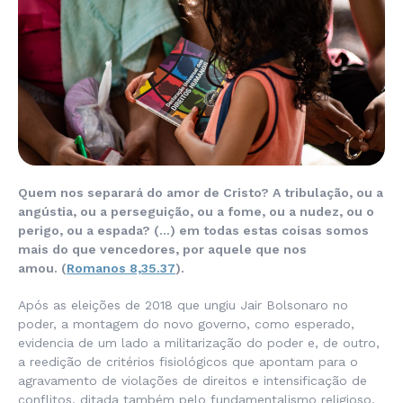
Quem nos separará do amor de Cristo? A tribulação, ou a
angústia, ou a perseguição, ou a fome, ou a nudez, ou o
perigo, ou a espada? (…) em todas estas coisas somos
mais do que vencedores, por aquele que nos
amou.
(
Romanos 8,35.37
).
Após as eleições de 2018 que ungiu Jair Bolsonaro no
poder, a montagem do novo governo, como esperado,
evidencia de um lado a militarização do poder e, de outro,
a reedição de critérios fisiológicos que apontam para o
agravamento de violações de direitos e intensificação de
conflitos, ditada também pelo fundamentalismo religioso,