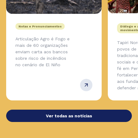
Notas e Pronunciamentos
Diálogo e 
movimento
Articulação Agro é Fogo e
Tapiri No
mais de 60 organizações
povos de
enviam carta aos bancos
tradicion
sobre risco de incêndios
sociais e
no cenário de El Niño
fé em Pe
fortalecer
aos fund
defender
Ver todas as notícias