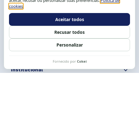
Tel.: (71) 2104-5457, Cel.: (71) 9 9239-2104 ou 2105
E-mail:
cese@cese.org.br
Expediente: 8h às 12h e 13 às 17h.
Siga nossas redes
Fale conosco
Institucional
Comunicação
Links Úteis
CESE © 2012 - 2026. Todos os direitos reservados.
Esta obra está licenciada com uma Licença