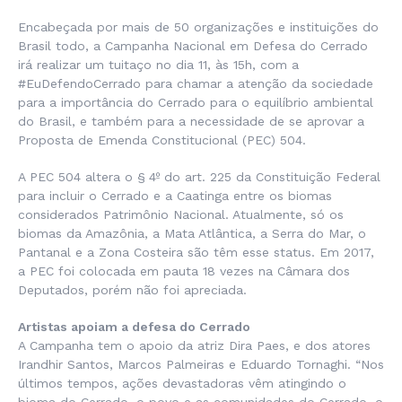
Encabeçada por mais de 50 organizações e instituições do
Brasil todo, a Campanha Nacional em Defesa do Cerrado
irá realizar um tuitaço no dia 11, às 15h, com a
#EuDefendoCerrado para chamar a atenção da sociedade
para a importância do Cerrado para o equilíbrio ambiental
do Brasil, e também para a necessidade de se aprovar a
Proposta de Emenda Constitucional (PEC) 504.
A PEC 504 altera o § 4º do art. 225 da Constituição Federal
para incluir o Cerrado e a Caatinga entre os biomas
considerados Patrimônio Nacional. Atualmente, só os
biomas da Amazônia, a Mata Atlântica, a Serra do Mar, o
Pantanal e a Zona Costeira são têm esse status. Em 2017,
a PEC foi colocada em pauta 18 vezes na Câmara dos
Deputados, porém não foi apreciada.
Artistas apoiam a defesa do Cerrado
A Campanha tem o apoio da atriz Dira Paes, e dos atores
Irandhir Santos, Marcos Palmeiras e Eduardo Tornaghi. “Nos
últimos tempos, ações devastadoras vêm atingindo o
bioma do Cerrado, o povo e as comunidades do Cerrado, o