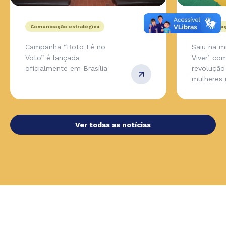
Comunicação estratégica
Comunicaç
Campanha “Boto Fé no
Saiu na m
Voto” é lançada
Viver’ co
oficialmente em Brasília
revolução
mulheres 
Ver todas as notícias