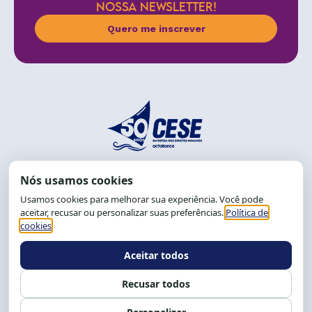
NOSSA NEWSLETTER!
Quero me inscrever
End.: R. da Graça, 150. Graça
CEP: 40.150-055
Salvador-BA, Brasil.
Tel.: (71) 2104-5457, Cel.: (71) 9 9239-2104 ou 2105
E-mail:
cese@cese.org.br
Expediente: 8h às 12h e 13 às 17h.
Siga nossas redes
Fale conosco