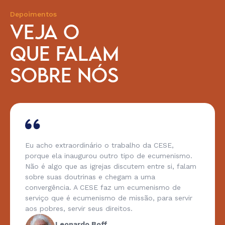
Depoimentos
VEJA O
QUE FALAM
SOBRE NÓS
Eu acho extraordinário o trabalho da CESE,
porque ela inaugurou outro tipo de ecumenismo.
Não é algo que as igrejas discutem entre si, falam
sobre suas doutrinas e chegam a uma
convergência. A CESE faz um ecumenismo de
serviço que é ecumenismo de missão, para servir
aos pobres, servir seus direitos.
Leonardo Boff