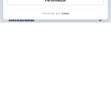
Institucional
Comunicação
Links Úteis
CESE © 2012 - 2026. Todos os direitos reservados.
Esta obra está licenciada com uma Licença
Creative Commons Atribuição-NãoComercial-
CompartilhaIgual 4.0 Internacional.
Desenvolvido por
M2HP