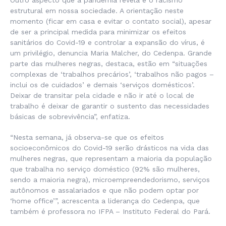
Outro aspecto que a pandemia revela é o racismo
estrutural em nossa sociedade. A orientação neste
momento (ficar em casa e evitar o contato social), apesar
de ser a principal medida para minimizar os efeitos
sanitários do Covid-19 e controlar a expansão do vírus, é
um privilégio, denuncia Maria Malcher, do Cedenpa. Grande
parte das mulheres negras, destaca, estão em “situações
complexas de ‘trabalhos precários’, ‘trabalhos não pagos –
inclui os de cuidados’ e demais ‘serviços domésticos’.
Deixar de transitar pela cidade e não ir até o local de
trabalho é deixar de garantir o sustento das necessidades
básicas de sobrevivência”, enfatiza.
“Nesta semana, já observa-se que os efeitos
socioeconômicos do Covid-19 serão drásticos na vida das
mulheres negras, que representam a maioria da população
que trabalha no serviço doméstico (92% são mulheres,
sendo a maioria negra), microempreendedorismo, serviços
autônomos e assalariados e que não podem optar por
‘home office’”, acrescenta a liderança do Cedenpa, que
também é professora no IFPA – Instituto Federal do Pará.