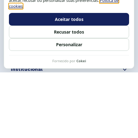
Tel.: (71) 2104-5457, Cel.: (71) 9 9239-2104 ou 2105
E-mail:
cese@cese.org.br
Expediente: 8h às 12h e 13 às 17h.
Siga nossas redes
Fale conosco
Institucional
Comunicação
Links Úteis
CESE © 2012 - 2026. Todos os direitos reservados.
Esta obra está licenciada com uma Licença