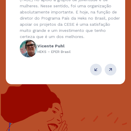
mulheres. Nesse sentido, foi uma organização
absolutamente importante. E hoje, na função de
diretor do Programa País da Heks no Brasil, poder
apoiar os projetos da CESE é uma satisfação
muito grande e um investimento que tenho
certeza que é um dos melhores.
Vicente Puhl
HEKS – EPER Brasil