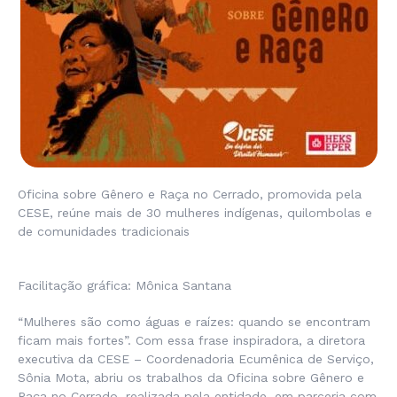
Oficina sobre Gênero e Raça no Cerrado, promovida pela
CESE, reúne mais de 30 mulheres indígenas, quilombolas e
de comunidades tradicionais
Facilitação gráfica: Mônica Santana
“Mulheres são como águas e raízes: quando se encontram
ficam mais fortes”. Com essa frase inspiradora, a diretora
executiva da CESE – Coordenadoria Ecumênica de Serviço,
Sônia Mota, abriu os trabalhos da Oficina sobre Gênero e
Raça no Cerrado, realizada pela entidade, em parceria com