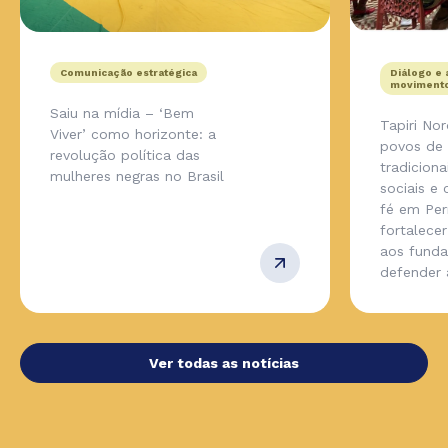
Comunicação estratégica
Diálogo e 
movimento
Saiu na mídia – ‘Bem
Tapiri No
Viver’ como horizonte: a
povos de
revolução política das
tradicion
mulheres negras no Brasil
sociais e
fé em Pe
fortalecer
aos fund
defender
Ver todas as notícias