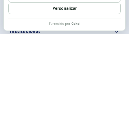
Siga nossas redes
Fale conosco
Institucional
Comunicação
Links Úteis
CESE © 2012 - 2026. Todos os direitos reservados.
Esta obra está licenciada com uma Licença
Creative Commons Atribuição-NãoComercial-
CompartilhaIgual 4.0 Internacional.
Desenvolvido por
M2HP