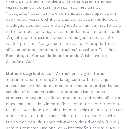
vivenciam o machismo dentro de suas casas e muitas
vezes, suas conquistas não são reconhecidas ou
“festejadas” pela família e comunidade. Elas apontaram
que muitas vezes o dinheiro que conquistam vendendo a
produção dos quintais e da agricultura familiar nas feiras é
visto com desconfiança pelos maridos e pela comunidade.
“A gente faz o mesmo trabalho, mas ganha menos. Se
você é preta então, ganha menos ainda. A própria família
não acredita no trabalho da mulher.” desabafa Edissônia
Benedita, da Comunidade quilombola Cristininha de
Caiapônia Goiás.
Mulheres agricultoras –
As mulheres agricultoras
relataram que a produção da agricultura familiar, que
deveria ser priorizada na merenda escolar, é preterida. As
escolas públicas municipais compram das grandes
empresas e lavouras, não cumprindo as determinações do
Plano Nacional de Alimentação Escolar. De acordo com a
Lei nº 11.947, de 16 de junho de 2009, mínimo 30% do valor
repassado a estados, municípios e Distrito Federal pelo
Fundo Nacional de Desenvolvimento da Educação (FNDE)
para o Programa Nacional de Alimentação Escolar (PNAE)