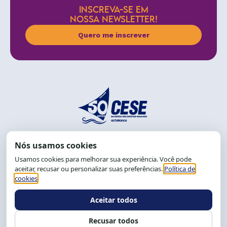
INSCREVA-SE EM
NOSSA NEWSLETTER!
Quero me inscrever
End.: R. da Graça, 150. Graça
CEP: 40.150-055
Salvador-BA, Brasil.
Tel.: (71) 2104-5457, Cel.: (71) 9 9239-2104 ou 2105
E-mail:
cese@cese.org.br
Expediente: 8h às 12h e 13 às 17h.