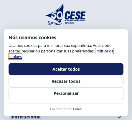
End.: R. da Graça, 150. Graça
CEP: 40.150-055
Salvador-BA, Brasil.
Tel.: (71) 2104-5457, Cel.: (71) 9 9239-2104 ou 2105
E-mail:
cese@cese.org.br
Expediente: 8h às 12h e 13 às 17h.
Siga nossas redes
Fale conosco
Institucional