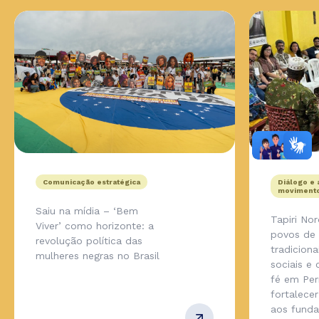
Comunicação estratégica
Diálogo e 
movimento
Saiu na mídia – ‘Bem
Tapiri No
Viver’ como horizonte: a
povos de
revolução política das
tradicion
mulheres negras no Brasil
sociais e
fé em Pe
fortalecer
aos fund