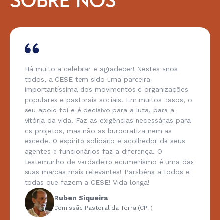
SOBRE NÓS
Há muito a celebrar e agradecer! Nestes anos
todos, a CESE tem sido uma parceira
importantíssima dos movimentos e organizações
populares e pastorais sociais. Em muitos casos, o
seu apoio foi e é decisivo para a luta, para a
vitória da vida. Faz as exigências necessárias para
os projetos, mas não as burocratiza nem as
excede. O espírito solidário e acolhedor de seus
agentes e funcionários faz a diferença. O
testemunho de verdadeiro ecumenismo é uma das
suas marcas mais relevantes! Parabéns a todos e
todas que fazem a CESE! Vida longa!
Ruben Siqueira
Comissão Pastoral da Terra (CPT)