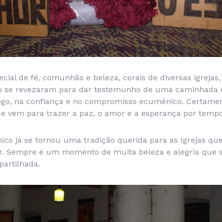
ial de fé, comunhão e beleza, corais de diversas igrejas
lo se revezaram para dar testemunho de uma caminhada
logo, na confiança e no compromisso ecumênico. Certamen
e vem para trazer a paz, o amor e a esperança por temp
co já se tornou uma tradição querida para as Igrejas q
r. Sempre é um momento de muita beleza e alegria que 
artilhada.