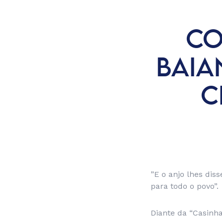
CO
BAIA
C
”E o anjo lhes dis
para todo o povo”.
Diante da “Casinh