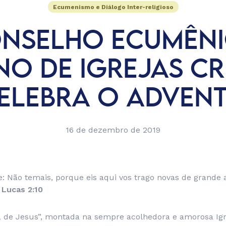
Ecumenismo e Diálogo Inter-religioso
NSELHO ECUMÊN
NO DE IGREJAS CR
ELEBRA O ADVEN
16 de dezembro de 2019
se: Não temais, porque eis aqui vos trago novas de grande 
Lucas 2:10
a de Jesus”, montada na sempre acolhedora e amorosa Igr