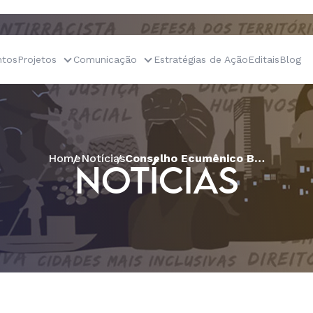
tos
Projetos
Comunicação
Estratégias de Ação
Editais
Blog
Home
Notícias
Conselho Ecumênico Baiano de Igrejas Cristãs celebra o Advento
NOTÍCIAS