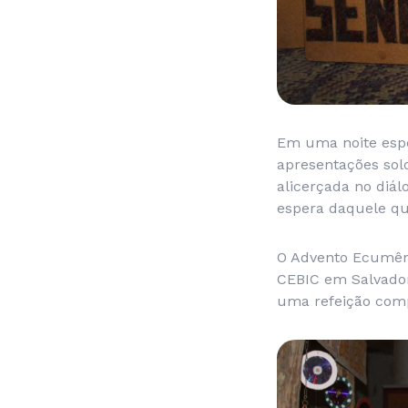
Em uma noite espec
apresentações so
alicerçada no diá
espera daquele qu
O Advento Ecumêni
CEBIC em Salvado
uma refeição comp