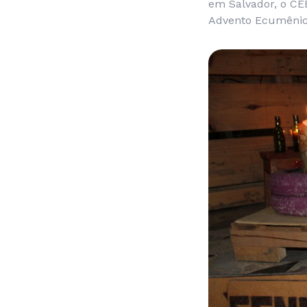
em Salvador, o CE
Advento Ecumênico