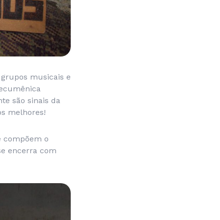
, grupos musicais e
 ecumênica
te são sinais da
os melhores!
ue compõem o
se encerra com