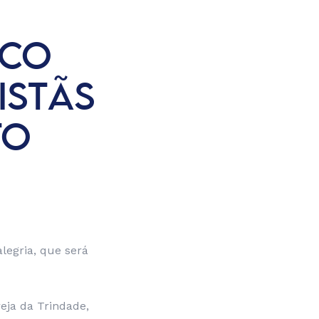
ICO
ISTÃS
TO
alegria, que será
eja da Trindade,