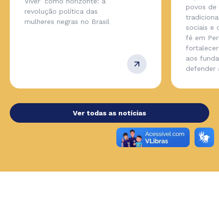
Viver’ como horizonte: a
povos de
revolução política das
tradicion
mulheres negras no Brasil
sociais e
fé em Pe
fortalecer
aos fund
defender
Ver todas as notícias