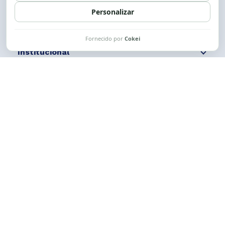
Siga nossas redes
Fale conosco
Institucional
Comunicação
Links Úteis
CESE © 2012 - 2026. Todos os direitos reservados.
Esta obra está licenciada com uma Licença
Creative Commons Atribuição-NãoComercial-
CompartilhaIgual 4.0 Internacional.
Desenvolvido por
M2HP