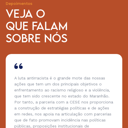
Depoimentos
VEJA O
QUE FALAM
SOBRE NÓS
A luta antirracista é o grande mote das nossas
ações que tem um dos principais objetivos o
enfrentamento ao racismo religioso e a violência,
que tem sido crescente no estado do Maranhão.
Por tanto, a parceria com a CESE nos proporciona
a construção de estratégias políticas e de ações
em redes, nos apoia na articulação com parcerias
que de fato promovam incidência nas políticas
públicas, proposições institucionais de