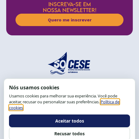
INSCREVA-SE EM
NOSSA NEWSLETTER!
Quero me inscrever
End.: R. da Graça, 150. Graça
CEP: 40.150-055
Salvador-BA, Brasil.
Tel.: (71) 2104-5457, Cel.: (71) 9 9239-2104 ou 2105
E-mail:
cese@cese.org.br
Expediente: 8h às 12h e 13 às 17h.