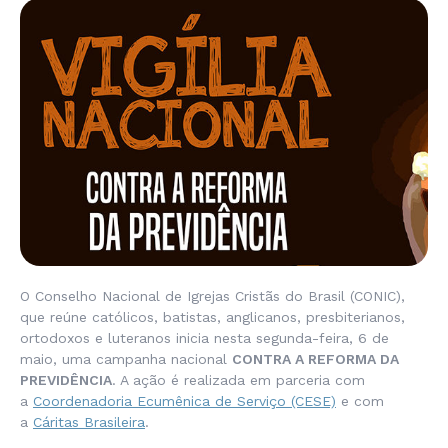
O Conselho Nacional de Igrejas Cristãs do Brasil (CONIC),
que reúne católicos, batistas, anglicanos, presbiterianos,
ortodoxos e luteranos inicia nesta segunda-feira, 6 de
maio, uma campanha nacional
CONTRA A REFORMA DA
PREVIDÊNCIA
. A ação é realizada em parceria com
a
Coordenadoria Ecumênica de Serviço (CESE)
e com
a
Cáritas Brasileira
.