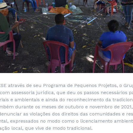
SE através de seu Programa de Pequenos Projetos, o Gru
om assessoria jurídica, que deu os passos necessários pa
toriais e ambientais e ainda do reconhecimento da tradicio
ambém durante os meses de outubro e novembro de 2021,
enunciar as violações dos direitos das comunidades e res
tal, expressados no modo como o licenciamento ambiental 
ção local, que vive de modo tradicional.