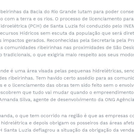
beirinhas da Bacia do Rio Grande lutam para poder cons
ão com a terra e os rios. O processo de licenciamento par
droelétrica (PCH) de Santa Luzia foi conduzido pelo INEM
ecursos Hídricos sem escuta da população que será dire
os impactos gerados. Reconhecidas pela Secretaria pela P
 as comunidades ribeirinhas nas proximidades de São Desi
tradicionais, o que exigiria maio respeito aos seus modos
rande é uma área visada pelas pequenas hidrelétricas, s
es ribeirinhas. Tem havido certo assédio para as comuni
as e o licenciamento das obras tem sido feito sem o envol
descobrem que tudo vai mudar quando o empreendimento 
a Amanda Silva, agente de desenvolvimento da ONG Agênci
anda, o que tem ocorrido na região é que as empresas
 hidrelétrica e depois obrigam os posseiros das áreas af
H Santa Luzia deflagrou a situação da obrigação da venda