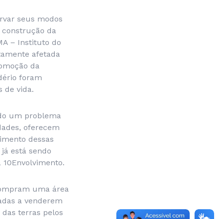
ervar seus modos
a construção da
A – Instituto do
tamente afetada
romoção da
dério foram
 de vida.
endo um problema
dades, oferecem
vimento dessas
já está sendo
a 10Envolvimento.
 compram uma área
etadas a venderem
 das terras pelos