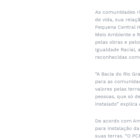
As comunidades ri
de vida, sua relaç
Pequena Central Hi
Meio Ambiente e R
pelas obras e pel
Igualdade Racial,
reconhecidas como 
“A Bacia do Rio G
para as comunidad
valores pelas terr
pessoas, que só 
instalado” explic
De acordo com Am
para instalação da
suas terras. “O PC