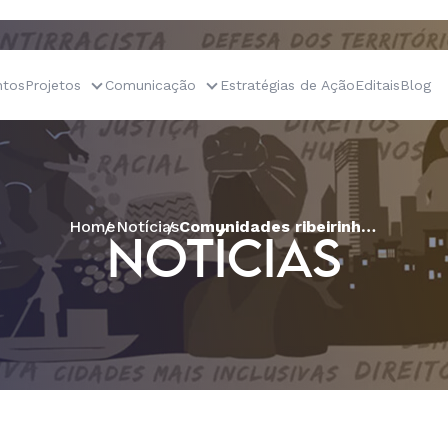
tos
Projetos
Comunicação
Estratégias de Ação
Editais
Blog
Home
Notícias
Comunidades ribeirinhas lutam contra implantação de hidrelétrica no oeste baiano
NOTÍCIAS