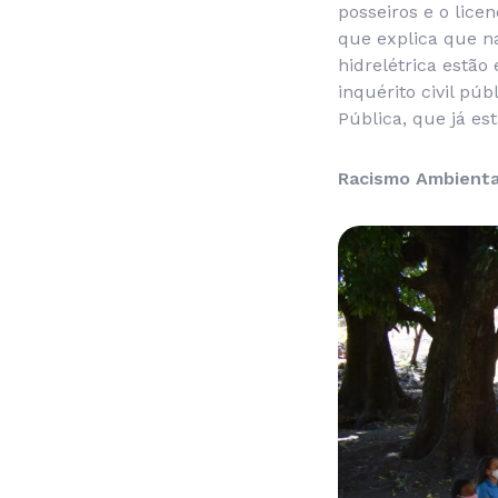
posseiros e o lice
que explica que na
hidrelétrica estã
inquérito civil pú
Pública, que já es
Racismo Ambienta