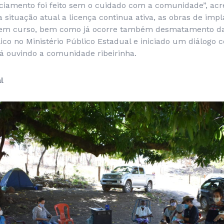
nciamento foi feito sem o cuidado com a comunidade”, acr
 situação atual a licença continua ativa, as obras de imp
o em curso, bem como já ocorre também desmatamento da 
blico no Ministério Público Estadual e iniciado um diálogo
tá ouvindo a comunidade ribeirinha.
l