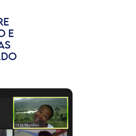
RE
O E
AS
ADO