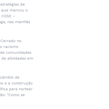
estratégias de
ma que marcou o
a CESE –
anga, nas manhãs
 Cerrado no
ao racismo
is de comunidades
o de atividades em
rcâmbio de
mo e a construção
fica para nortear
tão: “Como se