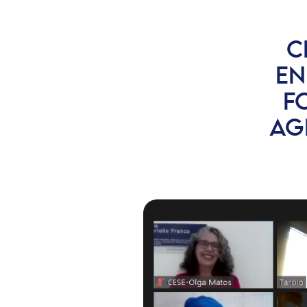
C
EN
F
AG