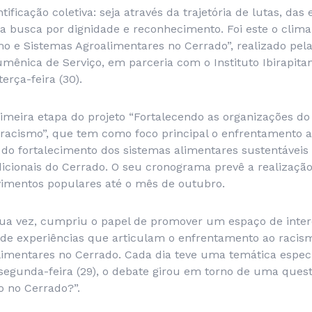
ficação coletiva: seja através da trajetória de lutas, das 
da busca por dignidade e reconhecimento. Foi este o cli
mo e Sistemas Agroalimentares no Cerrado”, realizado pel
mênica de Serviço, em parceria com o Instituto Ibirapit
erça-feira (30).
imeira etapa do projeto “Fortalecendo as organizações do
racismo”, que tem como foco principal o enfrentamento 
ir do fortalecimento dos sistemas alimentares sustentáve
dicionais do Cerrado. O seu cronograma prevê a realizaçã
imentos populares até o mês de outubro.
sua vez, cumpriu o papel de promover um espaço de inte
a de experiências que articulam o enfrentamento ao racis
limentares no Cerrado. Cada dia teve uma temática especí
 segunda-feira (29), o debate girou em torno de uma ques
o no Cerrado?”.