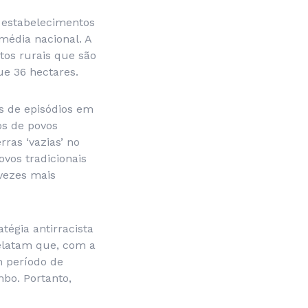
s estabelecimentos
média nacional. A
tos rurais que são
ue 36 hectares.
s de episódios em
os de povos
rras ‘vazias’ no
ovos tradicionais
 vezes mais
égia antirracista
relatam que, com a
m período de
mbo. Portanto,