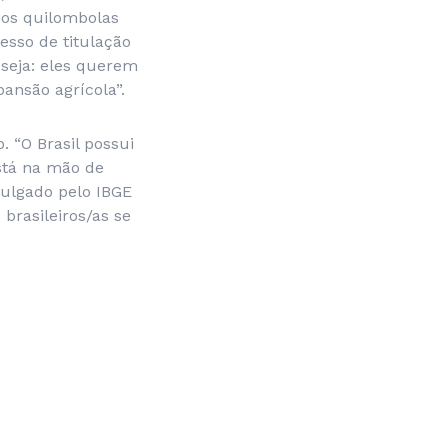
rios quilombolas
esso de titulação
 seja: eles querem
pansão agrícola”.
. “O Brasil possui
stá na mão de
vulgado pelo IBGE
 brasileiros/as se