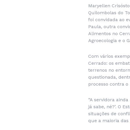
Maryellen Crisós
Quilombolas do To
foi convidada ao ev
Paula, outra convi
Alimentos no Cerra
Agroecologia e o G
Com vários exemp
Cerrado: os embat
terrenos no entorn
questionada, dentr
processo contra o 
“A servidora aind
já sabe, né?’. O 
situações de conf
que a maioria das 