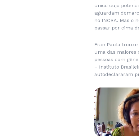
único cujo potenci
aguardam demarcaç
no INCRA. Mas o n
passar por cima do
Fran Paula trouxe 
uma das maiores c
pessoas com gêner
– Instituto Brasile
autodeclararam pr