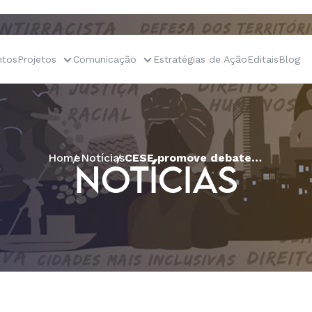
tos
Projetos
Comunicação
Estratégias de Ação
Editais
Blog
Home
Notícias
CESE promove debate sobre enfrentamento ao racismo e fortalecimento de sistemas agroalimentares no Cerrado
NOTÍCIAS