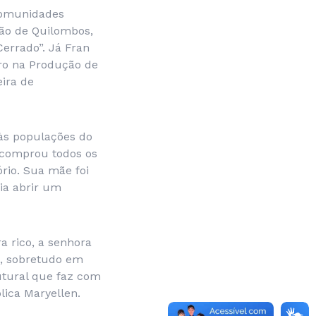
Comunidades
ão de Quilombos,
Cerrado”. Já Fran
ero na Produção de
eira de
às populações do
 comprou todos os
rio. Sua mãe foi
ria abrir um
a rico, a senhora
o, sobretudo em
utural que faz com
lica Maryellen.