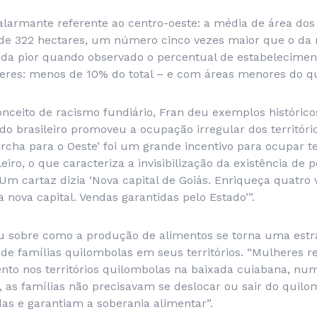
alarmante referente ao centro-oeste: a média de área do
é de 322 hectares, um número cinco vezes maior que o da 
nda pior quando observado o percentual de estabelecimen
heres: menos de 10% do total – e com áreas menores do q
nceito de racismo fundiário, Fran deu exemplos histórico
do brasileiro promoveu a ocupação irregular dos territóri
Marcha para o Oeste’ foi um grande incentivo para ocupar te
eiro, o que caracteriza a invisibilização da existência de p
. Um cartaz dizia ‘Nova capital de Goiás. Enriqueça quatro
a nova capital. Vendas garantidas pelo Estado’”.
 sobre como a produção de alimentos se torna uma estrat
de famílias quilombolas em seus territórios. “Mulheres 
nto nos territórios quilombolas na baixada cuiabana, nu
s, as famílias não precisavam se deslocar ou sair do quilo
as e garantiam a soberania alimentar”.