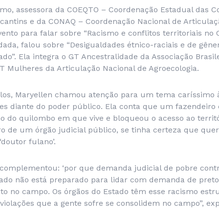
tomo, assessora da COEQTO – Coordenação Estadual das 
cantins e da CONAQ – Coordenação Nacional de Articulaç
ento para falar sobre “Racismo e conflitos territoriais no 
dada, falou sobre “Desigualdades étnico-raciais e de gên
do”. Ela integra o GT Ancestralidade da Associação Brasil
T Mulheres da Articulação Nacional de Agroecologia.
los, Maryellen chamou atenção para um tema caríssimo 
es diante do poder público. Ela conta que um fazendeiro
o do quilombo em que vive e bloqueou o acesso ao territó
o de um órgão judicial público, se tinha certeza que que
‘doutor fulano’.
a complementou: ‘por que demanda judicial de pobre contr
Estado não está preparado para lidar com demanda de pret
lito no campo. Os órgãos do Estado têm esse racismo estr
violações que a gente sofre se consolidem no campo”, exp