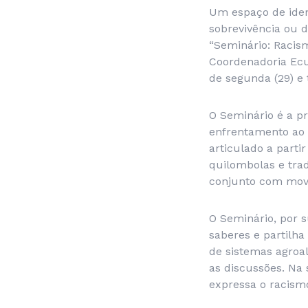
Um espaço de identi
sobrevivência ou 
“Seminário: Racis
Coordenadoria Ecu
de segunda (29) e t
O Seminário é a pr
enfrentamento ao 
articulado a part
quilombolas e tra
conjunto com mov
O Seminário, por 
saberes e partilh
de sistemas agroa
as discussões. Na
expressa o racism