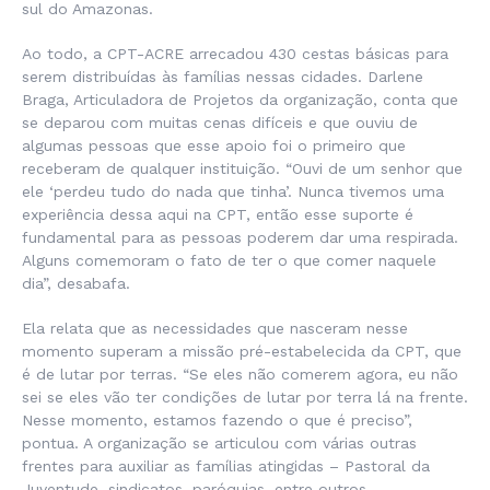
sul do Amazonas.
Ao todo, a CPT-ACRE arrecadou 430 cestas básicas para
serem distribuídas às famílias nessas cidades. Darlene
Braga, Articuladora de Projetos da organização, conta que
se deparou com muitas cenas difíceis e que ouviu de
algumas pessoas que esse apoio foi o primeiro que
receberam de qualquer instituição. “Ouvi de um senhor que
ele ‘perdeu tudo do nada que tinha’. Nunca tivemos uma
experiência dessa aqui na CPT, então esse suporte é
fundamental para as pessoas poderem dar uma respirada.
Alguns comemoram o fato de ter o que comer naquele
dia”, desabafa.
Ela relata que as necessidades que nasceram nesse
momento superam a missão pré-estabelecida da CPT, que
é de lutar por terras. “Se eles não comerem agora, eu não
sei se eles vão ter condições de lutar por terra lá na frente.
Nesse momento, estamos fazendo o que é preciso”,
pontua. A organização se articulou com várias outras
frentes para auxiliar as famílias atingidas – Pastoral da
Juventude, sindicatos, paróquias, entre outros.