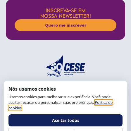
INSCREVA-SE EM
NOSSA NEWSLETTER!
Quero me inscrever
End.: R. da Graça, 150. Graça
CEP: 40.150-055
Salvador-BA, Brasil.
Tel.: (71) 2104-5457, Cel.: (71) 9 9239-2104 ou 2105
E-mail:
cese@cese.org.br
Expediente: 8h às 12h e 13 às 17h.