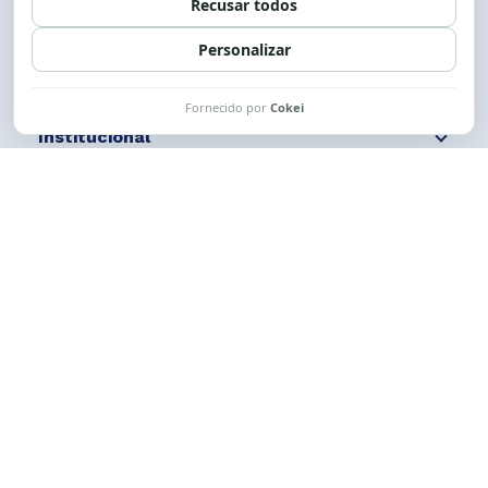
Siga nossas redes
Fale conosco
Institucional
Comunicação
Links Úteis
CESE © 2012 - 2026. Todos os direitos reservados.
Esta obra está licenciada com uma Licença
Creative Commons Atribuição-NãoComercial-
CompartilhaIgual 4.0 Internacional.
Desenvolvido por
M2HP