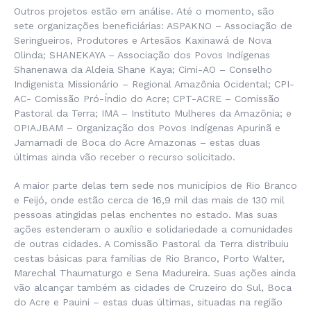
Outros projetos estão em análise. Até o momento, são
sete organizações beneficiárias: ASPAKNO – Associação de
Seringueiros, Produtores e Artesãos Kaxinawá de Nova
Olinda; SHANEKAYA – Associação dos Povos Indígenas
Shanenawa da Aldeia Shane Kaya; Cimi-AO – Conselho
Indigenista Missionário – Regional Amazônia Ocidental; CPI-
AC- Comissão Pró-Índio do Acre; CPT-ACRE – Comissão
Pastoral da Terra; IMA – Instituto Mulheres da Amazônia; e
OPIAJBAM – Organização dos Povos Indígenas Apurinã e
Jamamadi de Boca do Acre Amazonas – estas duas
últimas ainda vão receber o recurso solicitado.
A maior parte delas tem sede nos municípios de Rio Branco
e Feijó, onde estão cerca de 16,9 mil das mais de 130 mil
pessoas atingidas pelas enchentes no estado. Mas suas
ações estenderam o auxílio e solidariedade a comunidades
de outras cidades. A Comissão Pastoral da Terra distribuiu
cestas básicas para famílias de Rio Branco, Porto Walter,
Marechal Thaumaturgo e Sena Madureira. Suas ações ainda
vão alcançar também as cidades de Cruzeiro do Sul, Boca
do Acre e Pauini – estas duas últimas, situadas na região