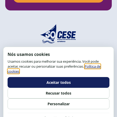
End.: R. da Graça, 150. Graça
CEP: 40.150-055
Salvador-BA, Brasil.
Tel.: (71) 2104-5457, Cel.: (71) 9 9239-2104 ou 2105
E-mail:
cese@cese.org.br
Expediente: 8h às 12h e 13 às 17h.
Siga nossas redes
Fale conosco