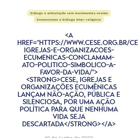
Diálogo e articulação com movimentos sociais
Ecumenismo e Diálogo Inter-religioso
<A
HREF="HTTPS://WWW.CESE.ORG.BR/CE
IGREJAS-E-ORGANIZACOES-
ECUMENICAS-CONCLAMAM-
ATO-POLITICO-SIMBOLICO-A-
FAVOR-DA-VIDA/">
<STRONG>CESE, IGREJAS E
ORGANIZAÇÕES ECUMÊNICAS
LANÇAM NÃO-AÇÃO, PÚBLICA E
SILENCIOSA, POR UMA AÇÃO
POLÍTICA PARA QUE NENHUMA
VIDA SEJA
DESCARTADA</STRONG></A>
10 de junho de 2020