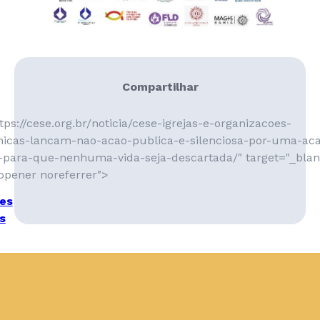
Compartilhar
tps://cese.org.br/noticia/cese-igrejas-e-organizacoes-
icas-lancam-nao-acao-publica-e-silenciosa-por-uma-ac
a-para-que-nenhuma-vida-seja-descartada/" target="_blan
opener noreferrer">
es
s