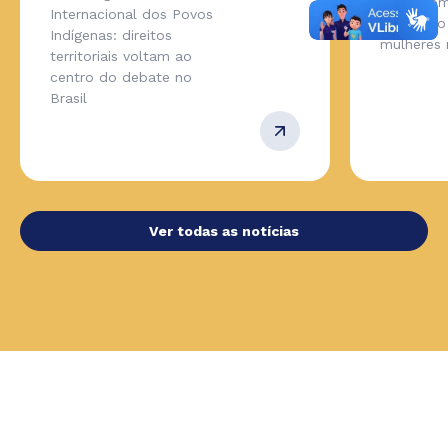
Viver’ co
Internacional dos Povos
revolução
Indígenas: direitos
mulheres 
territoriais voltam ao
centro do debate no
Brasil
Ver todas as notícias