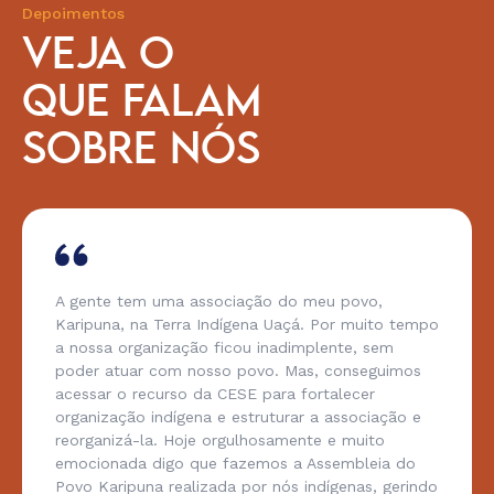
Depoimentos
VEJA O
QUE FALAM
SOBRE NÓS
A gente tem uma associação do meu povo,
Karipuna, na Terra Indígena Uaçá. Por muito tempo
a nossa organização ficou inadimplente, sem
poder atuar com nosso povo. Mas, conseguimos
acessar o recurso da CESE para fortalecer
organização indígena e estruturar a associação e
reorganizá-la. Hoje orgulhosamente e muito
emocionada digo que fazemos a Assembleia do
Povo Karipuna realizada por nós indígenas, gerindo