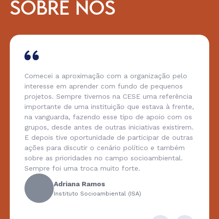
SOBRE NÓS
Comecei a aproximação com a organização pelo
interesse em aprender com fundo de pequenos
projetos. Sempre tivemos na CESE uma referência
importante de uma instituição que estava à frente,
na vanguarda, fazendo esse tipo de apoio com os
grupos, desde antes de outras iniciativas existirem.
E depois tive oportunidade de participar de outras
ações para discutir o cenário político e também
sobre as prioridades no campo socioambiental.
Sempre foi uma troca muito forte.
Adriana Ramos
Instituto Socioambiental (ISA)