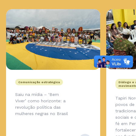
Comunicação estratégica
Diálogo e 
movimento
Saiu na mídia – ‘Bem
Tapiri No
Viver’ como horizonte: a
povos de
revolução política das
tradicion
mulheres negras no Brasil
sociais e
fé em Pe
fortalecer