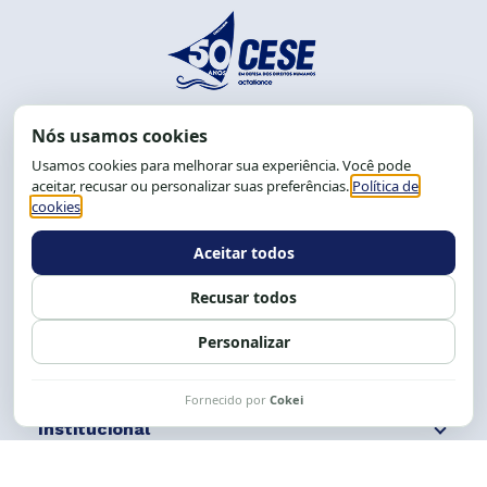
End.: R. da Graça, 150. Graça
CEP: 40.150-055
Salvador-BA, Brasil.
Tel.: (71) 2104-5457, Cel.: (71) 9 9239-2104 ou 2105
E-mail:
cese@cese.org.br
Expediente: 8h às 12h e 13 às 17h.
Siga nossas redes
Fale conosco
Institucional