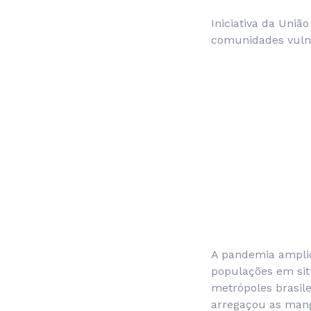
Iniciativa da Uniã
comunidades vulne
A pandemia amplio
populações em sit
metrópoles brasil
arregaçou as mang