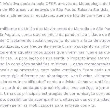
, iniciativa apoiada pela CESE, através da Metodologia de
a de 150 áreas vulneráveis de São Paulo, Baixada Santista
ebem alimentos arrecadados, além de kits de com itens de
, militante da União dos Movimentos de Moradia de São Pa
ia Popular, conta que no início da pandemia a cidade de 
te. O isolamento social chegou junto com a falta de supo
abilizadas, que frequentemente tiram o sustento na info
intos entre aquelas populações que vivem nas ruas e as 
éricas. A população de rua sentiu o impacto imediatament
sso às condições sanitárias mínimas. E os/as moradores/as
ionais e aglomerados, com baixa ventilação. “Para cada u
estratégia diferente pra abordagem. Nas favelas, visitamo
maiores vulnerabilidades” conta a ativista. Os/as voluntári
es a partir de contatos e proximidades, nos cortiços e jun
a. Uma das principais estratégias de comunicação com os
pp, possibilitando acompanhar a situação das comunidad
mbém gerar as mobilizações para entrega dos kits.