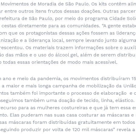
 Movimentos de Moradia de São Paulo. Os kits contêm al
car entre outros itens frutos dessas doações. Outras parc
refeitura de São Paulo, por meio do programa Cidade Soli
 cestas diretamente para as comunidades. “A gente est
om que os protagonistas dessas ações fossem as lideranç
anização e a liderança local, sempre levando junto algum
rescentou. Os materiais trazem informações sobre o auxíl
ão das mãos e o uso do álcool gel, além de serem distrib
o todas essas orientações de modo mais acessível.
 ano e meio da pandemia, os movimentos distribuíram 15
foi a maior e mais longa campanha de mobilização da Uniã
tos também foi importante o processo de elaboração e 
nseguimos também uma doação de tecido, linha, elástic
curso para as mulheres costureiras e que já tem essa e
to. Elas puderam nas suas casa costurar as máscaras e
ssas máscaras foram distribuídas gratuitamente em todos 
guindo produzir por volta de 120 mil máscaras” revela a a