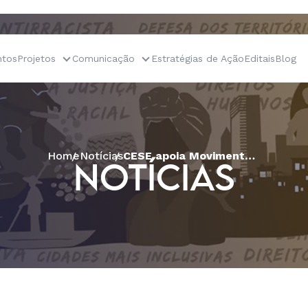
tos
Projetos
Comunicação
Estratégias de Ação
Editais
Blog
Home
Notícias
CESE apoia Movimentos por Moradia na distribuição de alimentos e informação em São Paulo
NOTÍCIAS