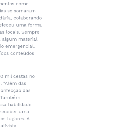
imentos como
erias se somaram
dária, colaborando
abeleceu uma forma
as locais. Sempre
a algum material
io emergencial,
uídos conteúdos
0 mil cestas no
o. “Além das
confecção das
o. Também
ssa habilidade
 receber uma
os lugares. A
tivista.