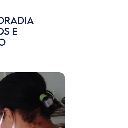
ORADIA
OS E
O