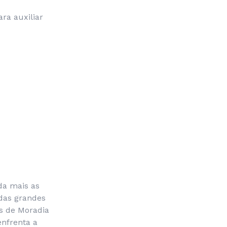
ra auxiliar
da mais as
das grandes
s de Moradia
nfrenta a