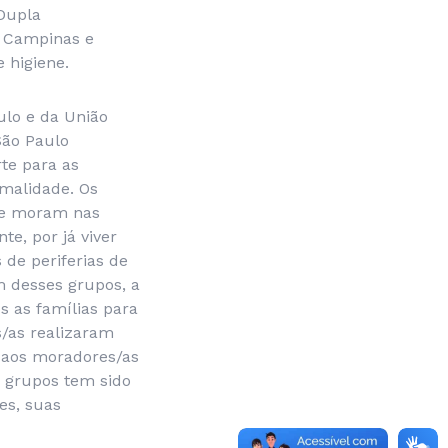
 Dupla
, Campinas e
 higiene.
ulo e da União
São Paulo
rte para as
rmalidade. Os
que moram nas
e, por já viver
 de periferias de
m desses grupos, a
s as famílias para
os/as realizaram
to aos moradores/as
 grupos tem sido
es, suas