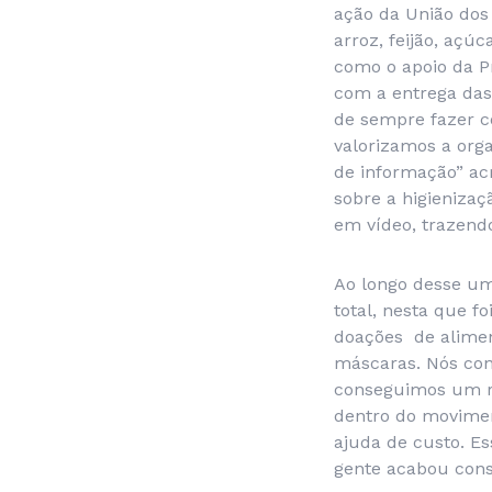
ação da União dos
arroz, feijão, açú
como o apoio da P
com a entrega das
de sempre fazer c
valorizamos a org
de informação” ac
sobre a higienizaç
em vídeo, trazend
Ao longo desse um
total, nesta que 
doações de alimen
máscaras. Nós co
conseguimos um re
dentro do movimen
ajuda de custo. E
gente acabou conse