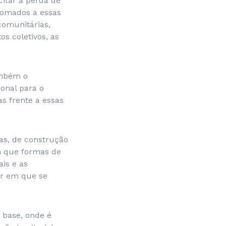
itar a perda de
Somados a essas
comunitárias,
os coletivos, as
ambém o
ional para o
s frente a essas
as, de construção
em que formas de
is e as
r em que se
 base, onde é