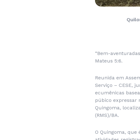
Quilo
“Bem-aventuradas 
Mateus 5:6.
Reunida em Assemb
Serviço – CESE, j
ecumênicas basead
púbico expressar n
Quingoma, localiza
(RMS)/BA.
O Quingoma, que é
atividades registr