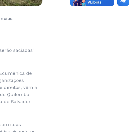
ências
serão saciadas”
a Ecumênica de
rganizações
 direitos, vêm a
a do Quilombo
a de Salvador
 com suas
ílias vivendo no