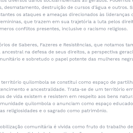
os diversos danos socioambientais ali gerados. Podemos c
s, desmatamento, destruição de cursos d’água e outros. 
stantes os ataques e ameaças direcionados às lideranças 
emininas, que trazem em sua trajetória a luta pelos direit
eros conflitos presentes, inclusive o racismo religioso.
tórios de Saberes, Fazeres e Resistências, que notamos t
 ancestral na defesa de seus direitos, a perspectiva gerac
munitário e sobretudo o papel potente das mulheres negra
erritório quilombola se constitui como espaço de partilh
rtencimento e ancestralidade. Trata-se de um território 
s de vida existem e resistem em respeito aos bens natura
comunidade quilombola o anunciam como espaço educado
 as religiosidades e o sagrado como patrimônio.
bilização comunitária é vivida como fruto do trabalho de