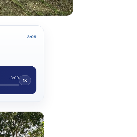
3:09
-3:09
1x