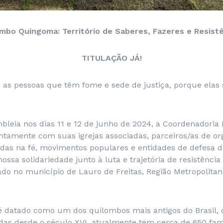
mbo Quingoma: Território de Saberes, Fazeres e Resist
TITULAÇÃO JÁ!
as pessoas que têm fome e sede de justiça, porque elas 
leia nos dias 11 e 12 de junho de 2024, a Coordenadori
untamente com suas igrejas associadas, parceiros/as de o
as na fé, movimentos populares e entidades de defesa de
ossa solidariedade junto à luta e trajetória de resistênci
do no município de Lauro de Freitas, Região Metropolitan
 datado como um dos quilombos mais antigos do Brasil,
adas desde o século XVI, atualmente tem cerca de 650 fam