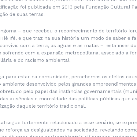
ertificação foi publicada em 2013 pela Fundação Cultural 
ação de suas terras.
ngoma – que recebeu o reconhecimento de território Ioru
i Ilê Ifé, e que traz na sua história um modo de saber e fa
 convívio com a terra, as águas e as matas – está inseri
sofrendo com a expansão metropolitana, associado a for
iária e do racismo ambiental.
ça para estar na comunidade, percebemos os efeitos cau
o ambiente desenvolvido pelos grandes empreendimentos 
sobretudo pelo papel das instâncias governamentais (munic
o das ausências e morosidade das políticas públicas que 
ização daquele território tradicional.
al segue fortemente relacionado a esse cenário, se exp
reforça as desigualdades na sociedade, revelando com