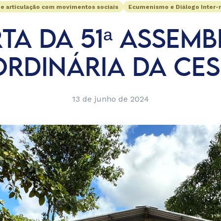
 e articulação com movimentos sociais
Ecumenismo e Diálogo Inter-r
TA DA 51ª ASSEMB
ORDINÁRIA DA CES
13 de junho de 2024