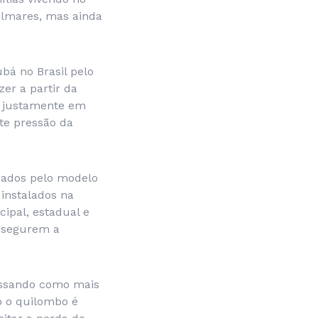
Palmares, mas ainda
bá no Brasil pelo
zer a partir da
do justamente em
te pressão da
sados pelo modelo
instalados na
ipal, estadual e
assegurem a
ressando como mais
o o quilombo é