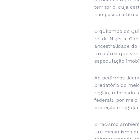
território, cuja c
não possui a titul
O quilombo do Qui
rei da Nigéria, Oon
ancestralidade do
uma área que vem 
especulação imobil
Ao pedirmos licen
predatório do mei
região, reforçado 
federal), por mei
proteção e regular
O racismo ambient
um mecanismo que 