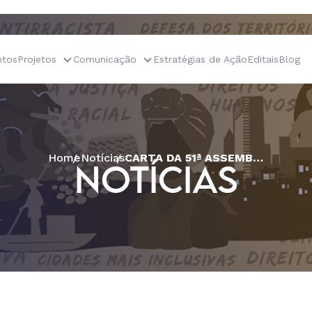
tos
Projetos
Comunicação
Estratégias de Ação
Editais
Blog
Home
Notícias
CARTA DA 51ª ASSEMBLEIA ORDINÁRIA DA CESE
NOTÍCIAS